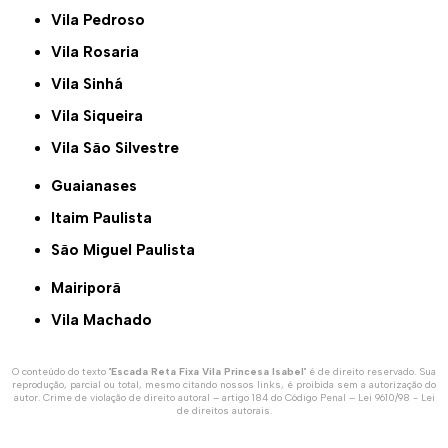
Vila Pedroso
Vila Rosaria
Vila Sinhá
Vila Siqueira
Vila São Silvestre
Guaianases
Itaim Paulista
São Miguel Paulista
Mairiporã
Vila Machado
O conteúdo do texto "
Escada Reta Fixa Vila Princesa Isabel
" é de direito reservado. Sua
reprodução, parcial ou total, mesmo citando nossos links, é proibida sem a autorização do
autor. Crime de violação de direito autoral – artigo 184 do Código Penal –
Lei 9610/98 - Lei
de direitos autorais
.