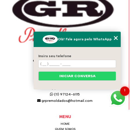
Olá! Fale agora pelo WhatsApp
ENDEREÇO
Insira seu telefone
Av. Italo Adami, 1556 - Vila Zeferina
Itaquaquecetuba - SP - 08574-020
INICIAR CONVERSA
GR PRÉ MOLDADOS
(11) 4642-0021
1
(11) 97124-6115
grpremoldados@hotmail.com
MENU
HOME
QUEM SOMOS