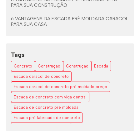
PARA SUA CONSTRUÇÃO
6 VANTAGENS DA ESCADA PRÉ MOLDADA CARACOL
PARA SUA CASA
6 VANTAGENS DA ESCADA PRÉ MOLDADA COM
VIGA CENTRAL
Tags
7 DICAS PARA ESCOLHER A ESCADA EM L ESPAÇO
PEQUENO
Concreto
Construção
Construção
Escada
AS VANTAGENS DAS ESCADAS EM L DE CONCRETO
Escada caracol de concreto
Escada caracol de concreto pré moldado preço
COMO A ESCADA CARACOL DE CONCRETO
TRANSFORMA SEU ESPAÇO COM ESTILO E
Escada de concreto com viga central
FUNCIONALIDADE
Escada de concreto pré moldada
COMO A ESCADA VAZADO DE CONCRETO
Escada pré fabricada de concreto
TRANSFORMA ESPAÇOS MODERNOS
Escada pré moldada caracol
COMO APROVEITAR ESCADA EM L PARA ESPAÇOS
PEQUENOS
Escada pré moldada concreto