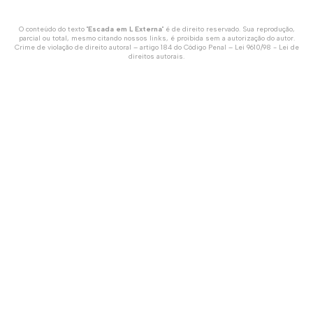
O conteúdo do texto "
Escada em L Externa
" é de direito reservado. Sua reprodução,
parcial ou total, mesmo citando nossos links, é proibida sem a autorização do autor.
Crime de violação de direito autoral – artigo 184 do Código Penal –
Lei 9610/98 - Lei de
direitos autorais
.