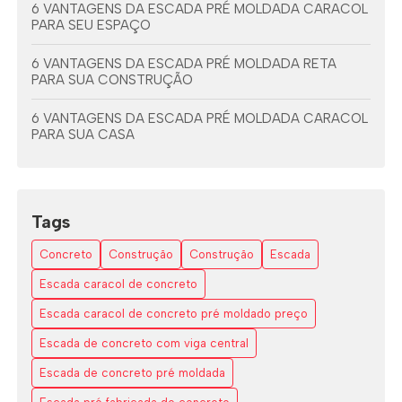
6 VANTAGENS DA ESCADA PRÉ MOLDADA CARACOL
PARA SEU ESPAÇO
6 VANTAGENS DA ESCADA PRÉ MOLDADA RETA
PARA SUA CONSTRUÇÃO
6 VANTAGENS DA ESCADA PRÉ MOLDADA CARACOL
PARA SUA CASA
6 VANTAGENS DA ESCADA PRÉ MOLDADA COM
VIGA CENTRAL
Tags
7 DICAS PARA ESCOLHER A ESCADA EM L ESPAÇO
PEQUENO
Concreto
Construção
Construção
Escada
AS VANTAGENS DAS ESCADAS EM L DE CONCRETO
Escada caracol de concreto
Escada caracol de concreto pré moldado preço
COMO A ESCADA CARACOL DE CONCRETO
TRANSFORMA SEU ESPAÇO COM ESTILO E
Escada de concreto com viga central
FUNCIONALIDADE
Escada de concreto pré moldada
COMO A ESCADA VAZADO DE CONCRETO