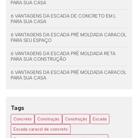
PARA SUA CASA
6 VANTAGENS DA ESCADA DE CONCRETO EM L
PARA SUA CASA
6 VANTAGENS DA ESCADA PRÉ MOLDADA CARACOL
PARA SEU ESPAÇO
6 VANTAGENS DA ESCADA PRÉ MOLDADA RETA
PARA SUA CONSTRUÇÃO
6 VANTAGENS DA ESCADA PRÉ MOLDADA CARACOL
PARA SUA CASA
6 VANTAGENS DA ESCADA PRÉ MOLDADA COM
VIGA CENTRAL
Tags
7 DICAS PARA ESCOLHER A ESCADA EM L ESPAÇO
PEQUENO
Concreto
Construção
Construção
Escada
AS VANTAGENS DAS ESCADAS EM L DE CONCRETO
Escada caracol de concreto