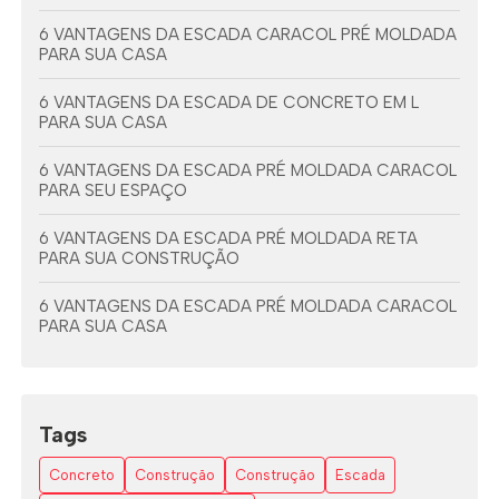
6 VANTAGENS DA ESCADA CARACOL PRÉ MOLDADA
PARA SUA CASA
6 VANTAGENS DA ESCADA DE CONCRETO EM L
PARA SUA CASA
6 VANTAGENS DA ESCADA PRÉ MOLDADA CARACOL
PARA SEU ESPAÇO
6 VANTAGENS DA ESCADA PRÉ MOLDADA RETA
PARA SUA CONSTRUÇÃO
6 VANTAGENS DA ESCADA PRÉ MOLDADA CARACOL
PARA SUA CASA
6 VANTAGENS DA ESCADA PRÉ MOLDADA COM
VIGA CENTRAL
Tags
7 DICAS PARA ESCOLHER A ESCADA EM L ESPAÇO
PEQUENO
Concreto
Construção
Construção
Escada