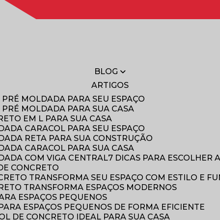
(11) 4642-002
BLOG
ARTIGOS
L PRÉ MOLDADA PARA SEU ESPAÇO
L PRÉ MOLDADA PARA SUA CASA
RETO EM L PARA SUA CASA
LDADA CARACOL PARA SEU ESPAÇO
LDADA RETA PARA SUA CONSTRUÇÃO
LDADA CARACOL PARA SUA CASA
LDADA COM VIGA CENTRAL
7 DICAS PARA ESCOLHER
 DE CONCRETO
CRETO TRANSFORMA SEU ESPAÇO COM ESTILO E F
CRETO TRANSFORMA ESPAÇOS MODERNOS
PARA ESPAÇOS PEQUENOS
 PARA ESPAÇOS PEQUENOS DE FORMA EFICIENTE
OL DE CONCRETO IDEAL PARA SUA CASA