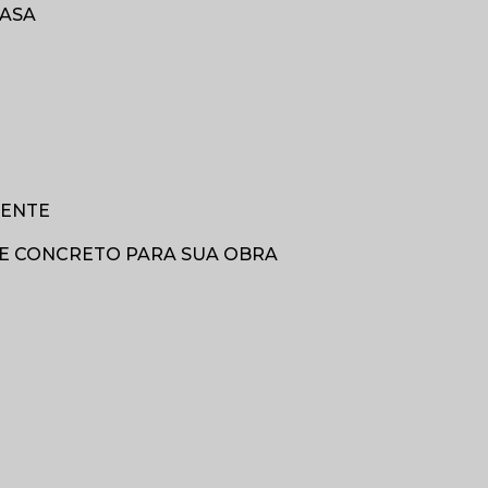
CASA
IENTE
E CONCRETO PARA SUA OBRA