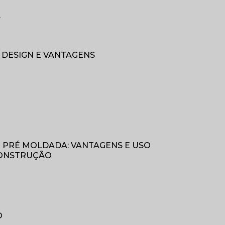
A
 DESIGN E VANTAGENS
A
 PRÉ MOLDADA: VANTAGENS E USO
 CONSTRUÇÃO
O