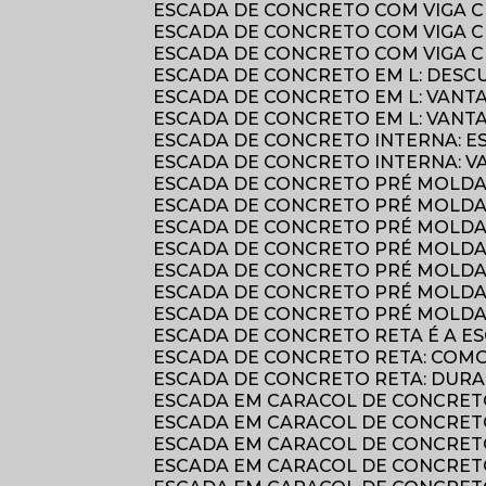
ESCADA DE CONCRETO COM VIGA C
ESCADA DE CONCRETO COM VIGA C
ESCADA DE CONCRETO COM VIGA C
ESCADA DE CONCRETO EM L: DES
ESCADA DE CONCRETO EM L: VANT
ESCADA DE CONCRETO EM L: VANT
ESCADA DE CONCRETO INTERNA: E
ESCADA DE CONCRETO INTERNA: V
ESCADA DE CONCRETO PRÉ MOLDA
ESCADA DE CONCRETO PRÉ MOLD
ESCADA DE CONCRETO PRÉ MOLD
ESCADA DE CONCRETO PRÉ MOLD
ESCADA DE CONCRETO PRÉ MOLDA
ESCADA DE CONCRETO PRÉ MOLDA
ESCADA DE CONCRETO PRÉ MOLDA
ESCADA DE CONCRETO RETA É A 
ESCADA DE CONCRETO RETA: COMO
ESCADA DE CONCRETO RETA: DURA
ESCADA EM CARACOL DE CONCRETO:
ESCADA EM CARACOL DE CONCRET
ESCADA EM CARACOL DE CONCRETO
ESCADA EM CARACOL DE CONCRET