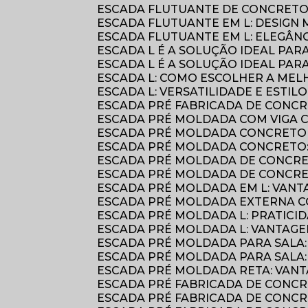
ESCADA FLUTUANTE DE CONCRETO
ESCADA FLUTUANTE EM L: DESIG
ESCADA FLUTUANTE EM L: ELEGÂNC
ESCADA L É A SOLUÇÃO IDEAL PA
ESCADA L É A SOLUÇÃO IDEAL PA
ESCADA L: COMO ESCOLHER A MEL
ESCADA L: VERSATILIDADE E ESTI
ESCADA PRÉ FABRICADA DE CONCR
ESCADA PRÉ MOLDADA COM VIGA 
ESCADA PRÉ MOLDADA CONCRETO 
ESCADA PRÉ MOLDADA CONCRETO:
ESCADA PRÉ MOLDADA DE CONCR
ESCADA PRÉ MOLDADA DE CONCRE
ESCADA PRÉ MOLDADA EM L: VANT
ESCADA PRÉ MOLDADA EXTERNA 
ESCADA PRÉ MOLDADA L: PRATICID
ESCADA PRÉ MOLDADA L: VANTAGE
ESCADA PRÉ MOLDADA PARA SALA:
ESCADA PRÉ MOLDADA PARA SALA:
ESCADA PRÉ MOLDADA RETA: VANT
ESCADA PRÉ FABRICADA DE CONCR
ESCADA PRÉ FABRICADA DE CONC