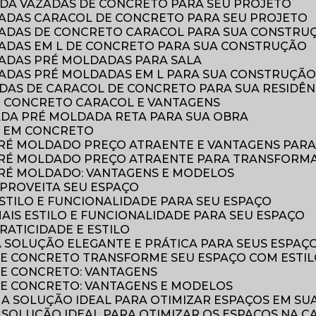
ADA VAZADAS DE CONCRETO PARA SEU PROJETO
CADAS CARACOL DE CONCRETO PARA SEU PROJETO
SCADAS DE CONCRETO CARACOL PARA SUA CONSTRU
CADAS EM L DE CONCRETO PARA SUA CONSTRUÇÃO
CADAS PRÉ MOLDADAS PARA SALA
CADAS PRÉ MOLDADAS EM L PARA SUA CONSTRUÇÃ
ADAS DE CARACOL DE CONCRETO PARA SUA RESIDÊN
E CONCRETO CARACOL E VANTAGENS
CADA PRÉ MOLDADA RETA PARA SUA OBRA
A EM CONCRETO
PRÉ MOLDADO PREÇO ATRAENTE E VANTAGENS PARA
PRÉ MOLDADO PREÇO ATRAENTE PARA TRANSFORMA
PRÉ MOLDADO: VANTAGENS E MODELOS
APROVEITA SEU ESPAÇO
STILO E FUNCIONALIDADE PARA SEU ESPAÇO
AIS ESTILO E FUNCIONALIDADE PARA SEU ESPAÇO
RATICIDADE E ESTILO
A SOLUÇÃO ELEGANTE E PRÁTICA PARA SEUS ESPAÇ
DE CONCRETO TRANSFORME SEU ESPAÇO COM ESTI
DE CONCRETO: VANTAGENS
DE CONCRETO: VANTAGENS E MODELOS
 A SOLUÇÃO IDEAL PARA OTIMIZAR ESPAÇOS EM SU
 SOLUÇÃO IDEAL PARA OTIMIZAR OS ESPAÇOS NA C