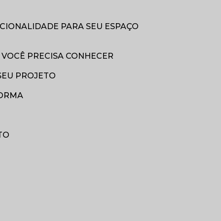
UNCIONALIDADE PARA SEU ESPAÇO
E VOCÊ PRECISA CONHECER
 SEU PROJETO
FORMA
TO