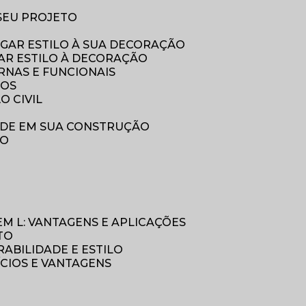
 SEU PROJETO
EGAR ESTILO À SUA DECORAÇÃO
AR ESTILO À DECORAÇÃO
NAS E FUNCIONAIS
NOS
O CIVIL
ADE EM SUA CONSTRUÇÃO
ÃO
M L: VANTAGENS E APLICAÇÕES
TO
ABILIDADE E ESTILO
ÍCIOS E VANTAGENS