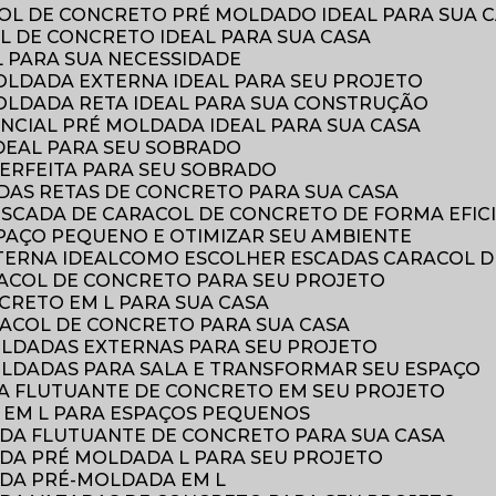
OL DE CONCRETO PRÉ MOLDADO IDEAL PARA SUA 
L DE CONCRETO IDEAL PARA SUA CASA
L PARA SUA NECESSIDADE
OLDADA EXTERNA IDEAL PARA SEU PROJETO
OLDADA RETA IDEAL PARA SUA CONSTRUÇÃO
ENCIAL PRÉ MOLDADA IDEAL PARA SUA CASA
IDEAL PARA SEU SOBRADO
PERFEITA PARA SEU SOBRADO
ADAS RETAS DE CONCRETO PARA SUA CASA
 ESCADA DE CARACOL DE CONCRETO DE FORMA EFIC
PAÇO PEQUENO E OTIMIZAR SEU AMBIENTE
TERNA IDEAL
COMO ESCOLHER ESCADAS CARACOL D
ACOL DE CONCRETO PARA SEU PROJETO
CRETO EM L PARA SUA CASA
ACOL DE CONCRETO PARA SUA CASA
OLDADAS EXTERNAS PARA SEU PROJETO
OLDADAS PARA SALA E TRANSFORMAR SEU ESPAÇO
DA FLUTUANTE DE CONCRETO EM SEU PROJETO
 EM L PARA ESPAÇOS PEQUENOS
ADA FLUTUANTE DE CONCRETO PARA SUA CASA
ADA PRÉ MOLDADA L PARA SEU PROJETO
ADA PRÉ-MOLDADA EM L