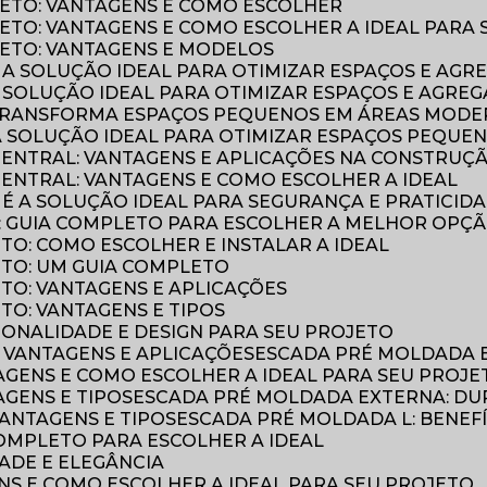
RETO: VANTAGENS E COMO ESCOLHER
ETO: VANTAGENS E COMO ESCOLHER A IDEAL PARA
RETO: VANTAGENS E MODELOS
 A SOLUÇÃO IDEAL PARA OTIMIZAR ESPAÇOS E AGR
 SOLUÇÃO IDEAL PARA OTIMIZAR ESPAÇOS E AGREG
TRANSFORMA ESPAÇOS PEQUENOS EM ÁREAS MODER
A SOLUÇÃO IDEAL PARA OTIMIZAR ESPAÇOS PEQUE
ENTRAL: VANTAGENS E APLICAÇÕES NA CONSTRUÇÃ
CENTRAL: VANTAGENS E COMO ESCOLHER A IDEAL
É A SOLUÇÃO IDEAL PARA SEGURANÇA E PRATICID
: GUIA COMPLETO PARA ESCOLHER A MELHOR OPÇ
TO: COMO ESCOLHER E INSTALAR A IDEAL
TO: UM GUIA COMPLETO
TO: VANTAGENS E APLICAÇÕES
TO: VANTAGENS E TIPOS
IONALIDADE E DESIGN PARA SEU PROJETO
A VANTAGENS E APLICAÇÕES
ESCADA PRÉ MOLDADA E
AGENS E COMO ESCOLHER A IDEAL PARA SEU PROJE
AGENS E TIPOS
ESCADA PRÉ MOLDADA EXTERNA: DUR
ANTAGENS E TIPOS
ESCADA PRÉ MOLDADA L: BENEF
COMPLETO PARA ESCOLHER A IDEAL
DADE E ELEGÂNCIA
NS E COMO ESCOLHER A IDEAL PARA SEU PROJETO