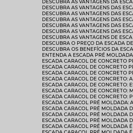
DESCUBRA AS VANTAGENS DA ESC
DESCUBRA AS VANTAGENS DAS ES
DESCUBRA AS VANTAGENS DAS E
DESCUBRA AS VANTAGENS DAS ES
DESCUBRA AS VANTAGENS DAS ES
DESCUBRA AS VANTAGENS DAS ES
DESCUBRA AS VANTAGENS DE ESC
DESCUBRA O PREÇO DA ESCADA D
DESCUBRA OS BENEFÍCIOS DA ES
ENTENDA A ESCADA PRÉ MOLDAD
ESCADA CARACOL DE CONCRETO 
ESCADA CARACOL DE CONCRETO 
ESCADA CARACOL DE CONCRETO 
ESCADA CARACOL DE CONCRETO: 
ESCADA CARACOL DE CONCRETO: E
ESCADA CARACOL DE CONCRETO: M
ESCADA CARACOL DE CONCRETO: P
ESCADA CARACOL PRÉ MOLDADA: 
ESCADA CARACOL PRÉ MOLDADA 
ESCADA CARACOL PRÉ MOLDADA 
ESCADA CARACOL PRÉ MOLDADA 
ESCADA CARACOL PRÉ MOLDADA É
ESCADA CARACOL PRÉ MOLDADA É