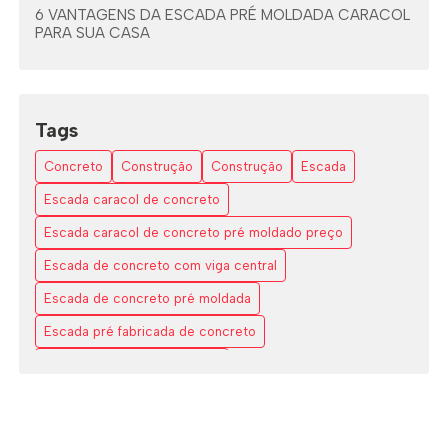
6 VANTAGENS DA ESCADA PRÉ MOLDADA CARACOL
PARA SUA CASA
6 VANTAGENS DA ESCADA PRÉ MOLDADA COM
VIGA CENTRAL
Tags
7 DICAS PARA ESCOLHER A ESCADA EM L ESPAÇO
PEQUENO
Concreto
Construção
Construção
Escada
AS VANTAGENS DAS ESCADAS EM L DE CONCRETO
Escada caracol de concreto
Escada caracol de concreto pré moldado preço
COMO A ESCADA CARACOL DE CONCRETO
TRANSFORMA SEU ESPAÇO COM ESTILO E
Escada de concreto com viga central
FUNCIONALIDADE
Escada de concreto pré moldada
COMO A ESCADA VAZADO DE CONCRETO
Escada pré fabricada de concreto
TRANSFORMA ESPAÇOS MODERNOS
Escada pré moldada caracol
COMO APROVEITAR ESCADA EM L PARA ESPAÇOS
PEQUENOS
Escada pré moldada concreto
Escada pré moldada de concreto
COMO APROVEITAR ESCADAS EM L PARA ESPAÇOS