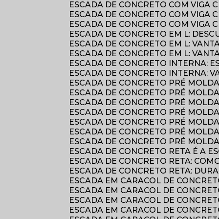
ESCADA DE CONCRETO COM VIGA C
ESCADA DE CONCRETO COM VIGA C
ESCADA DE CONCRETO COM VIGA C
ESCADA DE CONCRETO EM L: DES
ESCADA DE CONCRETO EM L: VANT
ESCADA DE CONCRETO EM L: VANT
ESCADA DE CONCRETO INTERNA: E
ESCADA DE CONCRETO INTERNA: V
ESCADA DE CONCRETO PRÉ MOLDA
ESCADA DE CONCRETO PRÉ MOLD
ESCADA DE CONCRETO PRÉ MOLD
ESCADA DE CONCRETO PRÉ MOLD
ESCADA DE CONCRETO PRÉ MOLDA
ESCADA DE CONCRETO PRÉ MOLDA
ESCADA DE CONCRETO PRÉ MOLDA
ESCADA DE CONCRETO RETA É A 
ESCADA DE CONCRETO RETA: COMO
ESCADA DE CONCRETO RETA: DURA
ESCADA EM CARACOL DE CONCRETO:
ESCADA EM CARACOL DE CONCRET
ESCADA EM CARACOL DE CONCRETO
ESCADA EM CARACOL DE CONCRET