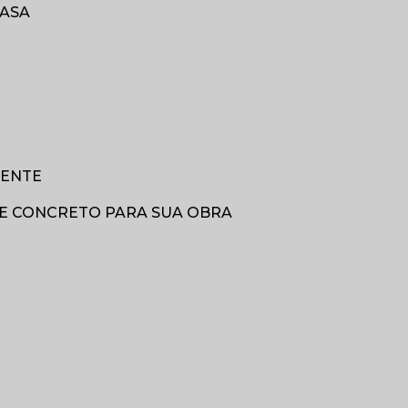
CASA
IENTE
E CONCRETO PARA SUA OBRA