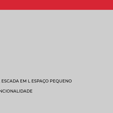
1
(11) 97124-6115
grpremoldados@hotmail.com
 A ESCADA EM L ESPAÇO PEQUENO
UNCIONALIDADE