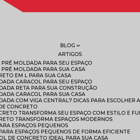
(11) 4642-002
BLOG
ARTIGOS
L PRÉ MOLDADA PARA SEU ESPAÇO
L PRÉ MOLDADA PARA SUA CASA
RETO EM L PARA SUA CASA
LDADA CARACOL PARA SEU ESPAÇO
LDADA RETA PARA SUA CONSTRUÇÃO
LDADA CARACOL PARA SUA CASA
LDADA COM VIGA CENTRAL
7 DICAS PARA ESCOLHER
 DE CONCRETO
CRETO TRANSFORMA SEU ESPAÇO COM ESTILO E F
CRETO TRANSFORMA ESPAÇOS MODERNOS
PARA ESPAÇOS PEQUENOS
 PARA ESPAÇOS PEQUENOS DE FORMA EFICIENTE
OL DE CONCRETO IDEAL PARA SUA CASA