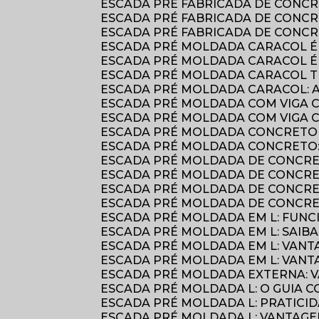
ESCADA PRÉ FABRICADA DE CONC
ESCADA PRÉ FABRICADA DE CONCR
ESCADA PRÉ FABRICADA DE CONC
ESCADA PRÉ MOLDADA CARACOL É
ESCADA PRÉ MOLDADA CARACOL É
ESCADA PRÉ MOLDADA CARACOL 
ESCADA PRÉ MOLDADA CARACOL: 
ESCADA PRÉ MOLDADA COM VIGA C
ESCADA PRÉ MOLDADA COM VIGA 
ESCADA PRÉ MOLDADA CONCRETO 
ESCADA PRÉ MOLDADA CONCRETO
ESCADA PRÉ MOLDADA DE CONCRE
ESCADA PRÉ MOLDADA DE CONCRE
ESCADA PRÉ MOLDADA DE CONCRE
ESCADA PRÉ MOLDADA DE CONCRE
ESCADA PRÉ MOLDADA EM L: FUNC
ESCADA PRÉ MOLDADA EM L: SAIB
ESCADA PRÉ MOLDADA EM L: VANT
ESCADA PRÉ MOLDADA EM L: VANT
ESCADA PRÉ MOLDADA EXTERNA: V
ESCADA PRÉ MOLDADA L: O GUIA 
ESCADA PRÉ MOLDADA L: PRATICI
ESCADA PRÉ MOLDADA L: VANTAGE