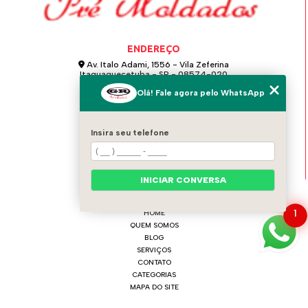
ENDEREÇO
Av. Italo Adami, 1556 - Vila Zeferina
Itaquaquecetuba - SP - 08574-020
Olá! Fale agora pelo WhatsApp
GR PRÉ MOLDADOS
(11) 4642-0021
Insira seu telefone
(11) 97124-6115
grpremoldados@hotmail.com
INICIAR CONVERSA
MENU
HOME
1
QUEM SOMOS
BLOG
SERVIÇOS
CONTATO
CATEGORIAS
MAPA DO SITE