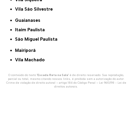
Vila São Silvestre
Guaianases
Itaim Paulista
São Miguel Paulista
Mairiporã
Vila Machado
O conteúdo do texto "
Escada Reta na Sala
" é de direito reservado. Sua reprodução,
parcial ou total, mesmo citando nossos links, é proibida sem a autorização do autor.
Crime de violação de direito autoral – artigo 184 do Código Penal –
Lei 9610/98 - Lei de
direitos autorais
.