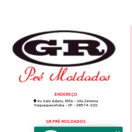
EXTERNA IDEAL PARA SEU PROJETO
escada em l espaço pequeno
COMO ESCOLHER A ESCADA PRÉ MOLDADA RETA
IDEAL PARA SUA CONSTRUÇÃO
escada em l espaço pequeno
escada em l externa
escada espiral de concreto
COMO ESCOLHER A ESCADA RESIDENCIAL PRÉ
MOLDADA IDEAL PARA SUA CASA
escada flutuante de concreto
escada flutuante em l
escada l
escada pré moldada externa
COMO ESCOLHER A ESCADA RETA IDEAL PARA SEU
SOBRADO
escada pré moldada l
escada pré moldada para sala
COMO ESCOLHER A ESCADA RETA PERFEITA PARA
escada pré moldada concreto
SEU SOBRADO
escada pré moldada em l
escada pré moldada l
COMO ESCOLHER E INSTALAR ESCADAS RETAS DE
escada pré moldada reta
CONCRETO PARA SUA CASA
ENDEREÇO
escada pré moldada viga central
Av. Italo Adami, 1556 - Vila Zeferina
COMO ESCOLHER E INSTALAR SUA ESCADA DE
Itaquaquecetuba - SP - 08574-020
escada residencial pré moldada
CARACOL DE CONCRETO DE FORMA EFICIENTE
escada residencial pré moldada
COMO ESCOLHER ESCADA PARA ESPAÇO PEQUENO
GR PRÉ MOLDADOS
escada reta de concreto
escada reta fixa
E OTIMIZAR SEU AMBIENTE
(11) 4642-0021