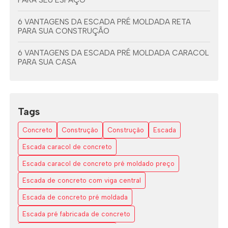
PARA SEU ESPAÇO
6 VANTAGENS DA ESCADA PRÉ MOLDADA RETA
PARA SUA CONSTRUÇÃO
6 VANTAGENS DA ESCADA PRÉ MOLDADA CARACOL
PARA SUA CASA
6 VANTAGENS DA ESCADA PRÉ MOLDADA COM
VIGA CENTRAL
Tags
7 DICAS PARA ESCOLHER A ESCADA EM L ESPAÇO
PEQUENO
Concreto
Construção
Construção
Escada
AS VANTAGENS DAS ESCADAS EM L DE CONCRETO
Escada caracol de concreto
Escada caracol de concreto pré moldado preço
COMO A ESCADA CARACOL DE CONCRETO
TRANSFORMA SEU ESPAÇO COM ESTILO E
Escada de concreto com viga central
FUNCIONALIDADE
Escada de concreto pré moldada
COMO A ESCADA VAZADO DE CONCRETO
Escada pré fabricada de concreto
TRANSFORMA ESPAÇOS MODERNOS