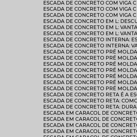
ESCADA DE CONCRETO COM VIGA C
ESCADA DE CONCRETO COM VIGA C
ESCADA DE CONCRETO COM VIGA C
ESCADA DE CONCRETO EM L: DES
ESCADA DE CONCRETO EM L: VANT
ESCADA DE CONCRETO EM L: VANT
ESCADA DE CONCRETO INTERNA: E
ESCADA DE CONCRETO INTERNA: V
ESCADA DE CONCRETO PRÉ MOLDA
ESCADA DE CONCRETO PRÉ MOLD
ESCADA DE CONCRETO PRÉ MOLD
ESCADA DE CONCRETO PRÉ MOLD
ESCADA DE CONCRETO PRÉ MOLDA
ESCADA DE CONCRETO PRÉ MOLDA
ESCADA DE CONCRETO PRÉ MOLDA
ESCADA DE CONCRETO RETA É A 
ESCADA DE CONCRETO RETA: COMO
ESCADA DE CONCRETO RETA: DURA
ESCADA EM CARACOL DE CONCRETO:
ESCADA EM CARACOL DE CONCRET
ESCADA EM CARACOL DE CONCRETO
ESCADA EM CARACOL DE CONCRET