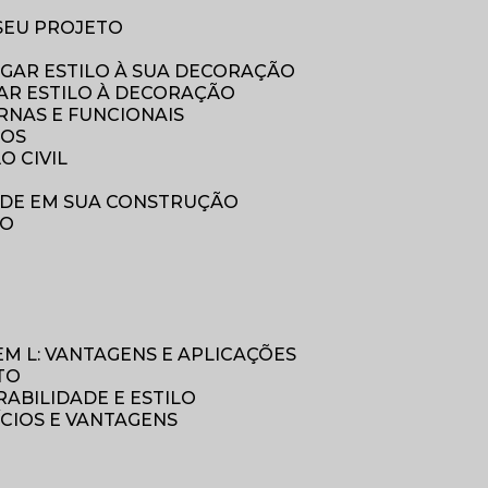
 SEU PROJETO
EGAR ESTILO À SUA DECORAÇÃO
AR ESTILO À DECORAÇÃO
NAS E FUNCIONAIS
NOS
O CIVIL
ADE EM SUA CONSTRUÇÃO
ÃO
M L: VANTAGENS E APLICAÇÕES
TO
ABILIDADE E ESTILO
ÍCIOS E VANTAGENS