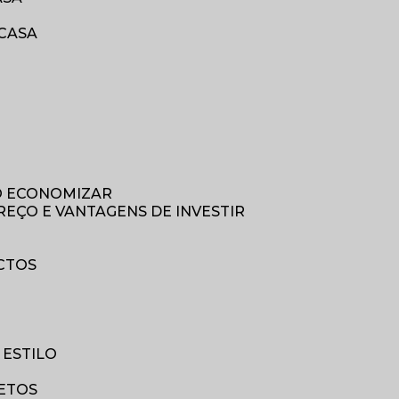
 CASA
MO ECONOMIZAR
EÇO E VANTAGENS DE INVESTIR
CTOS
 ESTILO
JETOS