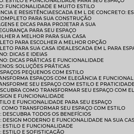
: ESTILO E FUNCIONALIDADE PARA SEU ESPAÇO
O: FUNCIONALIDADE E MUITO ESTILO
NCIA E RESISTÊNCIA
ESCADA EM L DE CONCRETO: E
A COMPLETO PARA SUA CONSTRUÇÃO
AGENS E DICAS PARA PROJETAR A SUA
 SEGURANÇA PARA SEU ESPAÇO
COLHER A MELHOR PARA SUA CASA
MPLETO PARA ESCOLHER A MELHOR OPÇÃO
PLETO PARA SUA CASA IDEAL
ESCADA EM L PARA ES
O: DICAS E IDEIAS
NO: DICAS PRÁTICAS E FUNCIONALIDADE
ENOS: SOLUÇÕES PRÁTICAS
 ESPAÇOS PEQUENOS COM ESTILO
RANSFORMA ESPAÇOS COM ELEGÂNCIA E FUNCIONAL
RANSFORME SEU ESPAÇO COM ESTILO E PRATICIDAD
DESCUBRA COMO TRANSFORMAR SEU ESPAÇO COM E
ESIGN E FUNCIONALIDADE
STILO E FUNCIONALIDADE PARA SEU ESPAÇO
O COMO TRANSFORMAR SEU ESPAÇO COM ESTILO
: DESCUBRA TODOS OS BENEFÍCIOS
: DESIGN MODERNO E FUNCIONALIDADE NA SUA CA
 ESTILO E FUNCIONALIDADE
 ESTILO E SOFISTICAÇÃO