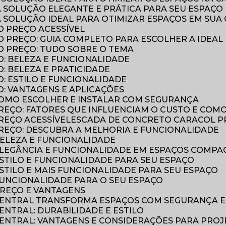
A SOLUÇÃO ELEGANTE E PRÁTICA PARA SEU ESPAÇO
A SOLUÇÃO IDEAL PARA OTIMIZAR ESPAÇOS EM SUA
O PREÇO ACESSÍVEL
O PREÇO: GUIA COMPLETO PARA ESCOLHER A IDEAL
O PREÇO: TUDO SOBRE O TEMA
O: BELEZA E FUNCIONALIDADE
: BELEZA E PRATICIDADE
: ESTILO E FUNCIONALIDADE
O: VANTAGENS E APLICAÇÕES
COMO ESCOLHER E INSTALAR COM SEGURANÇA
REÇO: FATORES QUE INFLUENCIAM O CUSTO E CO
REÇO ACESSÍVEL
ESCADA DE CONCRETO CARACOL PR
REÇO: DESCUBRA A MELHORIA E FUNCIONALIDADE
BELEZA E FUNCIONALIDADE
ELEGÂNCIA E FUNCIONALIDADE EM ESPAÇOS COMPA
STILO E FUNCIONALIDADE PARA SEU ESPAÇO
STILO E MAIS FUNCIONALIDADE PARA SEU ESPAÇO
FUNCIONALIDADE PARA O SEU ESPAÇO
PREÇO E VANTAGENS
CENTRAL TRANSFORMA ESPAÇOS COM SEGURANÇA E
ENTRAL: DURABILIDADE E ESTILO
CENTRAL: VANTAGENS E CONSIDERAÇÕES PARA PRO