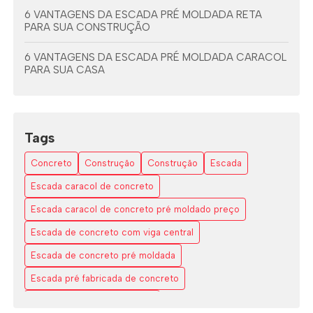
6 VANTAGENS DA ESCADA PRÉ MOLDADA RETA
PARA SUA CONSTRUÇÃO
6 VANTAGENS DA ESCADA PRÉ MOLDADA CARACOL
PARA SUA CASA
6 VANTAGENS DA ESCADA PRÉ MOLDADA COM
VIGA CENTRAL
Tags
7 DICAS PARA ESCOLHER A ESCADA EM L ESPAÇO
PEQUENO
Concreto
Construção
Construção
Escada
AS VANTAGENS DAS ESCADAS EM L DE CONCRETO
Escada caracol de concreto
Escada caracol de concreto pré moldado preço
COMO A ESCADA CARACOL DE CONCRETO
TRANSFORMA SEU ESPAÇO COM ESTILO E
Escada de concreto com viga central
FUNCIONALIDADE
Escada de concreto pré moldada
COMO A ESCADA VAZADO DE CONCRETO
Escada pré fabricada de concreto
TRANSFORMA ESPAÇOS MODERNOS
Escada pré moldada caracol