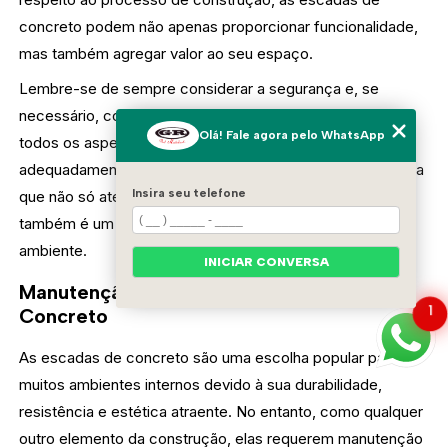
concreto podem não apenas proporcionar funcionalidade,
mas também agregar valor ao seu espaço.
Lembre-se de sempre considerar a segurança e, se
necessário, consulte um profissional para garantir que
Olá! Fale agora pelo WhatsApp
todos os aspectos técnicos do projeto sejam
adequadamente atendidos. Ao final, você terá uma escada
Insira seu telefone
que não só atende às suas necessidades práticas, mas
também é um elemento estético que embeleza seu
ambiente.
INICIAR CONVERSA
Manutenção e Cuidados com Escadas de
1
Concreto
As escadas de concreto são uma escolha popular para
muitos ambientes internos devido à sua durabilidade,
resistência e estética atraente. No entanto, como qualquer
outro elemento da construção, elas requerem manutenção