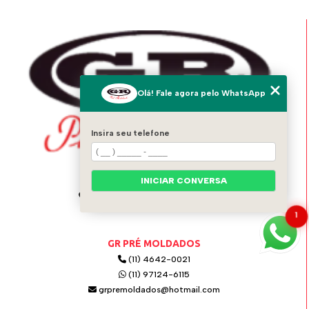
Olá! Fale agora pelo WhatsApp
Insira seu telefone
ENDEREÇO
INICIAR CONVERSA
Av. Italo Adami, 1556 - Vila Zeferina
Itaquaquecetuba - SP - 08574-020
1
GR PRÉ MOLDADOS
(11) 4642-0021
(11) 97124-6115
grpremoldados@hotmail.com