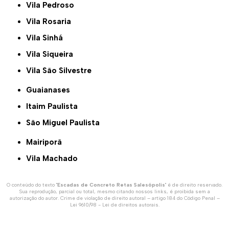
Vila Pedroso
Vila Rosaria
Vila Sinhá
Vila Siqueira
Vila São Silvestre
Guaianases
Itaim Paulista
São Miguel Paulista
Mairiporã
Vila Machado
O conteúdo do texto "
Escadas de Concreto Retas Salesópolis
" é de direito reservado.
Sua reprodução, parcial ou total, mesmo citando nossos links, é proibida sem a
autorização do autor. Crime de violação de direito autoral – artigo 184 do Código Penal –
Lei 9610/98 - Lei de direitos autorais
.