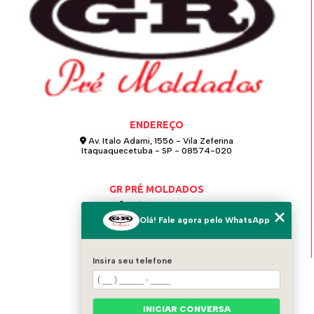
ENDEREÇO
Av. Italo Adami, 1556 - Vila Zeferina
Itaquaquecetuba - SP - 08574-020
GR PRÉ MOLDADOS
(11) 4642-0021
Olá! Fale agora pelo WhatsApp
(11) 97124-6115
grpremoldados@hotmail.com
Insira seu telefone
MENU
HOME
QUEM SOMOS
INICIAR CONVERSA