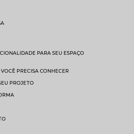
SA
UNCIONALIDADE PARA SEU ESPAÇO
E VOCÊ PRECISA CONHECER
 SEU PROJETO
FORMA
TO