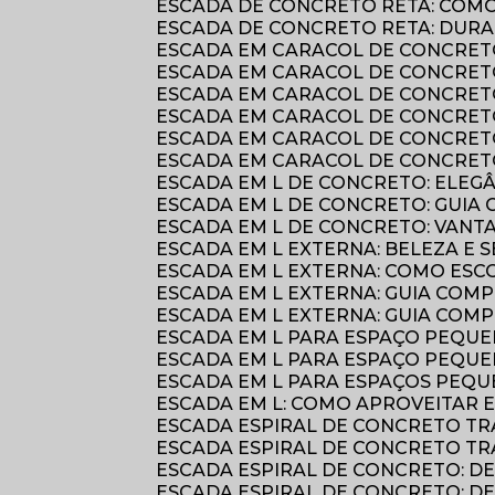
ESCADA DE CONCRETO RETA: COMO
ESCADA DE CONCRETO RETA: DURA
ESCADA EM CARACOL DE CONCRETO:
ESCADA EM CARACOL DE CONCRET
ESCADA EM CARACOL DE CONCRETO
ESCADA EM CARACOL DE CONCRET
ESCADA EM CARACOL DE CONCRETO
ESCADA EM CARACOL DE CONCRET
ESCADA EM L DE CONCRETO: ELEGÂ
ESCADA EM L DE CONCRETO: GUI
ESCADA EM L DE CONCRETO: VANT
ESCADA EM L EXTERNA: BELEZA E
ESCADA EM L EXTERNA: COMO ES
ESCADA EM L EXTERNA: GUIA CO
ESCADA EM L EXTERNA: GUIA COM
ESCADA EM L PARA ESPAÇO PEQUEN
ESCADA EM L PARA ESPAÇO PEQUE
ESCADA EM L PARA ESPAÇOS PEQU
ESCADA EM L: COMO APROVEITAR
ESCADA ESPIRAL DE CONCRETO T
ESCADA ESPIRAL DE CONCRETO T
ESCADA ESPIRAL DE CONCRETO: 
ESCADA ESPIRAL DE CONCRETO: D