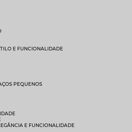
O
STILO E FUNCIONALIDADE
PAÇOS PEQUENOS
IDADE
E
LEGÂNCIA E FUNCIONALIDADE