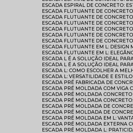
ESCADA ESPIRAL DE CONCRETO: E
ESCADA FLUTUANTE DE CONCRET
ESCADA FLUTUANTE DE CONCRETO
ESCADA FLUTUANTE DE CONCRETO
ESCADA FLUTUANTE DE CONCRETO:
ESCADA FLUTUANTE DE CONCRETO:
ESCADA FLUTUANTE DE CONCRETO
ESCADA FLUTUANTE EM L: DESIG
ESCADA FLUTUANTE EM L: ELEGÂNC
ESCADA L É A SOLUÇÃO IDEAL PA
ESCADA L É A SOLUÇÃO IDEAL PA
ESCADA L: COMO ESCOLHER A MEL
ESCADA L: VERSATILIDADE E ESTI
ESCADA PRÉ FABRICADA DE CONCR
ESCADA PRÉ MOLDADA COM VIGA 
ESCADA PRÉ MOLDADA CONCRETO 
ESCADA PRÉ MOLDADA CONCRETO:
ESCADA PRÉ MOLDADA DE CONCR
ESCADA PRÉ MOLDADA DE CONCRE
ESCADA PRÉ MOLDADA EM L: VANT
ESCADA PRÉ MOLDADA EXTERNA 
ESCADA PRÉ MOLDADA L: PRATICID