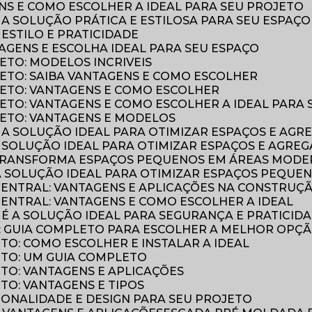
NS E COMO ESCOLHER A IDEAL PARA SEU PROJETO
 A SOLUÇÃO PRÁTICA E ESTILOSA PARA SEU ESPAÇO
 ESTILO E PRATICIDADE
AGENS E ESCOLHA IDEAL PARA SEU ESPAÇO
ETO: MODELOS INCRIVEIS
RETO: SAIBA VANTAGENS E COMO ESCOLHER
RETO: VANTAGENS E COMO ESCOLHER
ETO: VANTAGENS E COMO ESCOLHER A IDEAL PARA
RETO: VANTAGENS E MODELOS
 A SOLUÇÃO IDEAL PARA OTIMIZAR ESPAÇOS E AGR
 SOLUÇÃO IDEAL PARA OTIMIZAR ESPAÇOS E AGREG
TRANSFORMA ESPAÇOS PEQUENOS EM ÁREAS MODER
A SOLUÇÃO IDEAL PARA OTIMIZAR ESPAÇOS PEQUE
ENTRAL: VANTAGENS E APLICAÇÕES NA CONSTRUÇÃ
CENTRAL: VANTAGENS E COMO ESCOLHER A IDEAL
É A SOLUÇÃO IDEAL PARA SEGURANÇA E PRATICID
: GUIA COMPLETO PARA ESCOLHER A MELHOR OPÇ
TO: COMO ESCOLHER E INSTALAR A IDEAL
TO: UM GUIA COMPLETO
TO: VANTAGENS E APLICAÇÕES
TO: VANTAGENS E TIPOS
IONALIDADE E DESIGN PARA SEU PROJETO