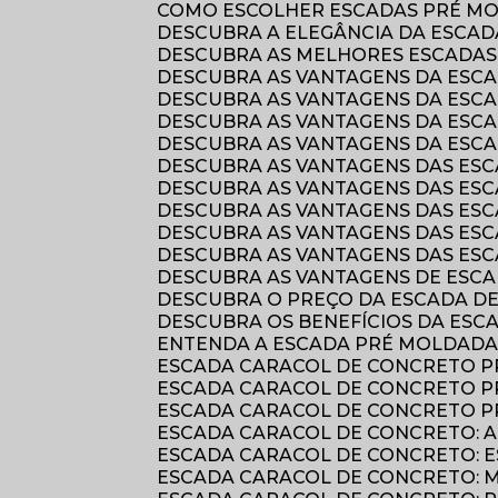
COMO ESCOLHER ESCADAS PRÉ M
DESCUBRA A ELEGÂNCIA DA ESCA
DESCUBRA AS MELHORES ESCADAS
DESCUBRA AS VANTAGENS DA ESC
DESCUBRA AS VANTAGENS DA ESC
DESCUBRA AS VANTAGENS DA ESC
DESCUBRA AS VANTAGENS DA ESC
DESCUBRA AS VANTAGENS DAS ES
DESCUBRA AS VANTAGENS DAS E
DESCUBRA AS VANTAGENS DAS ES
DESCUBRA AS VANTAGENS DAS ES
DESCUBRA AS VANTAGENS DAS ES
DESCUBRA AS VANTAGENS DE ESC
DESCUBRA O PREÇO DA ESCADA D
DESCUBRA OS BENEFÍCIOS DA ES
ENTENDA A ESCADA PRÉ MOLDAD
ESCADA CARACOL DE CONCRETO 
ESCADA CARACOL DE CONCRETO 
ESCADA CARACOL DE CONCRETO 
ESCADA CARACOL DE CONCRETO: 
ESCADA CARACOL DE CONCRETO: E
ESCADA CARACOL DE CONCRETO: M