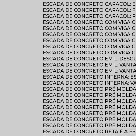
ESCADA DE CONCRETO CARACOL: E
ESCADA DE CONCRETO CARACOL: 
ESCADA DE CONCRETO CARACOL: 
ESCADA DE CONCRETO COM VIGA 
ESCADA DE CONCRETO COM VIGA C
ESCADA DE CONCRETO COM VIGA 
ESCADA DE CONCRETO COM VIGA C
ESCADA DE CONCRETO COM VIGA C
ESCADA DE CONCRETO COM VIGA C
ESCADA DE CONCRETO EM L: DES
ESCADA DE CONCRETO EM L: VANT
ESCADA DE CONCRETO EM L: VANT
ESCADA DE CONCRETO INTERNA: E
ESCADA DE CONCRETO INTERNA: V
ESCADA DE CONCRETO PRÉ MOLDA
ESCADA DE CONCRETO PRÉ MOLD
ESCADA DE CONCRETO PRÉ MOLD
ESCADA DE CONCRETO PRÉ MOLD
ESCADA DE CONCRETO PRÉ MOLDA
ESCADA DE CONCRETO PRÉ MOLDA
ESCADA DE CONCRETO PRÉ MOLDA
ESCADA DE CONCRETO RETA É A 