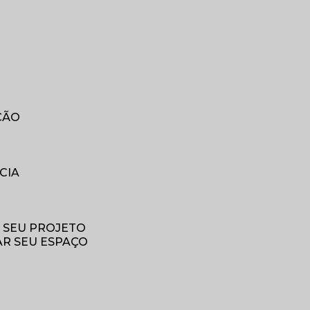
ÇÃO
O
CIA
 SEU PROJETO
R SEU ESPAÇO