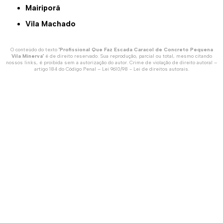
Mairiporã
Vila Machado
O conteúdo do texto "
Profissional Que Faz Escada Caracol de Concreto Pequena
Vila Minerva
" é de direito reservado. Sua reprodução, parcial ou total, mesmo citando
nossos links, é proibida sem a autorização do autor. Crime de violação de direito autoral –
artigo 184 do Código Penal –
Lei 9610/98 - Lei de direitos autorais
.