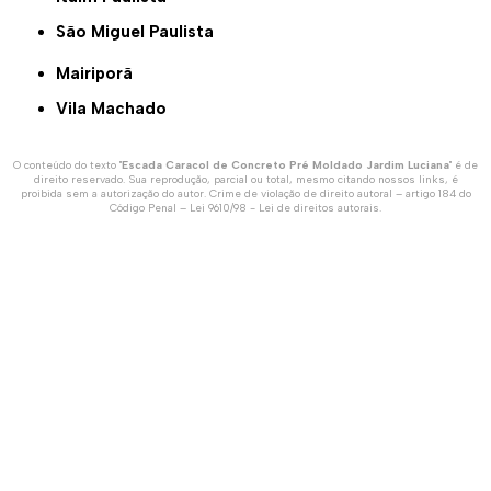
São Miguel Paulista
Mairiporã
Vila Machado
O conteúdo do texto "
Escada Caracol de Concreto Pré Moldado Jardim Luciana
" é de
direito reservado. Sua reprodução, parcial ou total, mesmo citando nossos links, é
proibida sem a autorização do autor. Crime de violação de direito autoral – artigo 184 do
Código Penal –
Lei 9610/98 - Lei de direitos autorais
.