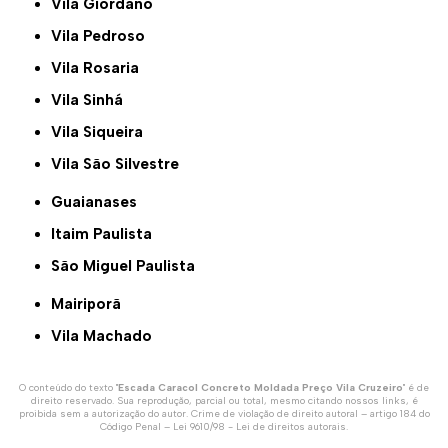
Vila Giordano
Vila Pedroso
Vila Rosaria
Vila Sinhá
Vila Siqueira
Vila São Silvestre
Guaianases
Itaim Paulista
São Miguel Paulista
Mairiporã
Vila Machado
O conteúdo do texto "
Escada Caracol Concreto Moldada Preço Vila Cruzeiro
" é de
direito reservado. Sua reprodução, parcial ou total, mesmo citando nossos links, é
proibida sem a autorização do autor. Crime de violação de direito autoral – artigo 184 do
Código Penal –
Lei 9610/98 - Lei de direitos autorais
.