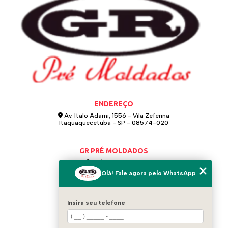
ENDEREÇO
Av. Italo Adami, 1556 - Vila Zeferina
Itaquaquecetuba - SP - 08574-020
GR PRÉ MOLDADOS
(11) 4642-0021
Olá! Fale agora pelo WhatsApp
(11) 97124-6115
grpremoldados@hotmail.com
Insira seu telefone
MENU
HOME