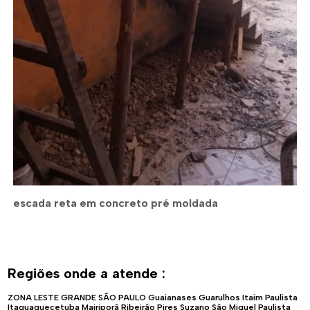
escada reta em concreto pré moldada
Regiões onde a atende :
ZONA LESTE
GRANDE SÃO PAULO
Guaianases
Guarulhos
Itaim Paulista
Itaquaquecetuba
Mairiporã
Ribeirão Pires
Suzano
São Miguel Paulista