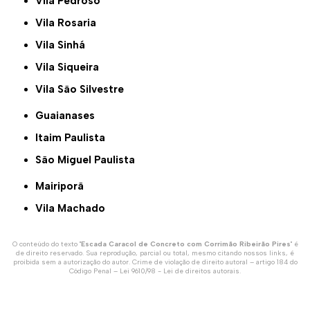
Vila Pedroso
Vila Rosaria
Vila Sinhá
Vila Siqueira
Vila São Silvestre
Guaianases
Itaim Paulista
São Miguel Paulista
Mairiporã
Vila Machado
O conteúdo do texto "
Escada Caracol de Concreto com Corrimão Ribeirão Pires
" é
de direito reservado. Sua reprodução, parcial ou total, mesmo citando nossos links, é
proibida sem a autorização do autor. Crime de violação de direito autoral – artigo 184 do
Código Penal –
Lei 9610/98 - Lei de direitos autorais
.