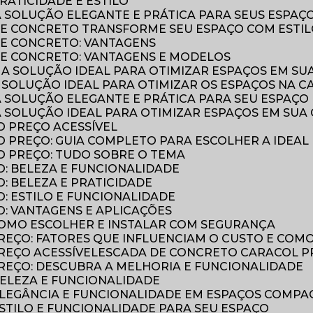
RATICIDADE E ESTILO
A SOLUÇÃO ELEGANTE E PRÁTICA PARA SEUS ESPAÇ
DE CONCRETO TRANSFORME SEU ESPAÇO COM ESTI
DE CONCRETO: VANTAGENS
DE CONCRETO: VANTAGENS E MODELOS
 A SOLUÇÃO IDEAL PARA OTIMIZAR ESPAÇOS EM SU
 SOLUÇÃO IDEAL PARA OTIMIZAR OS ESPAÇOS NA C
A SOLUÇÃO ELEGANTE E PRÁTICA PARA SEU ESPAÇO
A SOLUÇÃO IDEAL PARA OTIMIZAR ESPAÇOS EM SUA
O PREÇO ACESSÍVEL
O PREÇO: GUIA COMPLETO PARA ESCOLHER A IDEAL
O PREÇO: TUDO SOBRE O TEMA
O: BELEZA E FUNCIONALIDADE
: BELEZA E PRATICIDADE
: ESTILO E FUNCIONALIDADE
O: VANTAGENS E APLICAÇÕES
COMO ESCOLHER E INSTALAR COM SEGURANÇA
REÇO: FATORES QUE INFLUENCIAM O CUSTO E CO
REÇO ACESSÍVEL
ESCADA DE CONCRETO CARACOL PR
REÇO: DESCUBRA A MELHORIA E FUNCIONALIDADE
BELEZA E FUNCIONALIDADE
ELEGÂNCIA E FUNCIONALIDADE EM ESPAÇOS COMPA
STILO E FUNCIONALIDADE PARA SEU ESPAÇO