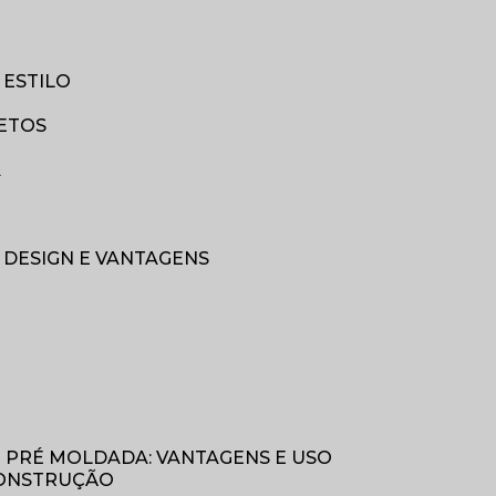
 ESTILO
JETOS
A
 DESIGN E VANTAGENS
A
 PRÉ MOLDADA: VANTAGENS E USO
 CONSTRUÇÃO