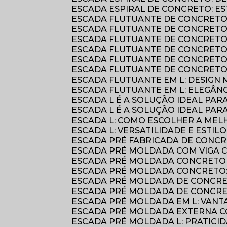
ESCADA ESPIRAL DE CONCRETO: E
ESCADA FLUTUANTE DE CONCRET
ESCADA FLUTUANTE DE CONCRETO
ESCADA FLUTUANTE DE CONCRETO
ESCADA FLUTUANTE DE CONCRETO:
ESCADA FLUTUANTE DE CONCRETO:
ESCADA FLUTUANTE DE CONCRETO
ESCADA FLUTUANTE EM L: DESIG
ESCADA FLUTUANTE EM L: ELEGÂNC
ESCADA L É A SOLUÇÃO IDEAL PA
ESCADA L É A SOLUÇÃO IDEAL PA
ESCADA L: COMO ESCOLHER A MEL
ESCADA L: VERSATILIDADE E ESTI
ESCADA PRÉ FABRICADA DE CONCR
ESCADA PRÉ MOLDADA COM VIGA 
ESCADA PRÉ MOLDADA CONCRETO 
ESCADA PRÉ MOLDADA CONCRETO:
ESCADA PRÉ MOLDADA DE CONCR
ESCADA PRÉ MOLDADA DE CONCRE
ESCADA PRÉ MOLDADA EM L: VANT
ESCADA PRÉ MOLDADA EXTERNA 
ESCADA PRÉ MOLDADA L: PRATICID