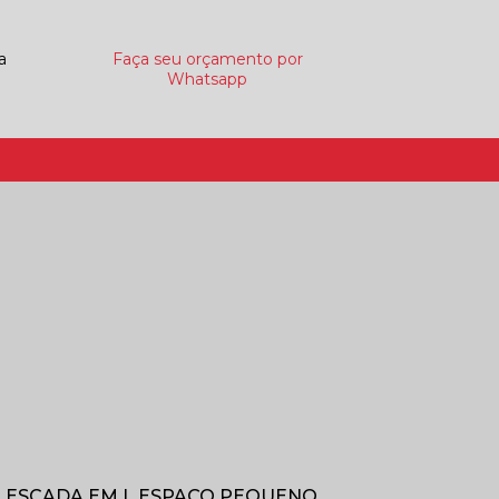
a
Faça seu orçamento por
Whatsapp
1
(11) 97124-6115
grpremoldados@hotmail.com
 A ESCADA EM L ESPAÇO PEQUENO