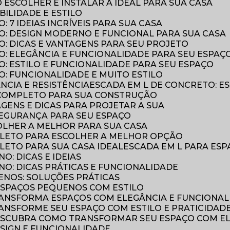
 ESCOLHER E INSTALAR A IDEAL PARA SUA CASA
BILIDADE E ESTILO
 7 IDEIAS INCRÍVEIS PARA SUA CASA
O: DESIGN MODERNO E FUNCIONAL PARA SUA CASA
: DICAS E VANTAGENS PARA SEU PROJETO
O: ELEGÂNCIA E FUNCIONALIDADE PARA SEU ESPAÇ
: ESTILO E FUNCIONALIDADE PARA SEU ESPAÇO
O: FUNCIONALIDADE E MUITO ESTILO
NCIA E RESISTÊNCIA
ESCADA EM L DE CONCRETO: E
A COMPLETO PARA SUA CONSTRUÇÃO
AGENS E DICAS PARA PROJETAR A SUA
 SEGURANÇA PARA SEU ESPAÇO
COLHER A MELHOR PARA SUA CASA
MPLETO PARA ESCOLHER A MELHOR OPÇÃO
PLETO PARA SUA CASA IDEAL
ESCADA EM L PARA ES
O: DICAS E IDEIAS
NO: DICAS PRÁTICAS E FUNCIONALIDADE
ENOS: SOLUÇÕES PRÁTICAS
 ESPAÇOS PEQUENOS COM ESTILO
RANSFORMA ESPAÇOS COM ELEGÂNCIA E FUNCIONAL
RANSFORME SEU ESPAÇO COM ESTILO E PRATICIDAD
DESCUBRA COMO TRANSFORMAR SEU ESPAÇO COM E
ESIGN E FUNCIONALIDADE