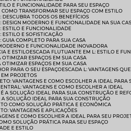
STILO E FUNCIONALIDADE PARA SEU ESPAÇO
O COMO TRANSFORMAR SEU ESPAÇO COM ESTILO
: DESCUBRA TODOS OS BENEFÍCIOS
: DESIGN MODERNO E FUNCIONALIDADE NA SUA CA
 ESTILO E FUNCIONALIDADE
 ESTILO E SOFISTICAÇÃO
: GUIA COMPLETO PARA SUA CASA
N MODERNO E FUNCIONALIDADE INOVADORA
IA E ESTILO
ESCADA FLUTUANTE EM L: ESTILO E F
RA OTIMIZAR ESPAÇOS EM SUA CASA
RA OTIMIZAR ESPAÇOS EM SUA CASA
HOR PARA O SEU ESPAÇO
ESCADA L: VANTAGENS QU
LO EM PROJETOS
ETO: VANTAGENS E COMO ESCOLHER A IDEAL PARA
CENTRAL: VANTAGENS E COMO ESCOLHER A IDEAL
É A SOLUÇÃO IDEAL PARA SUA CONSTRUÇÃO E RE
 A SOLUÇÃO IDEAL PARA SUA CONSTRUÇÃO
ETO COMO SOLUÇÃO PRÁTICA E ECONÔMICA
TO: VANTAGENS E APLICAÇÕES
AGENS E COMO ESCOLHER A IDEAL PARA SEU PROJE
COMO SOLUÇÃO PRÁTICA PARA SEU ESPAÇO
ADE E ESTILO