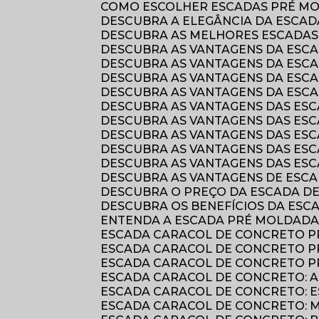
COMO ESCOLHER ESCADAS PRÉ M
DESCUBRA A ELEGÂNCIA DA ESCA
DESCUBRA AS MELHORES ESCADAS
DESCUBRA AS VANTAGENS DA ESC
DESCUBRA AS VANTAGENS DA ESC
DESCUBRA AS VANTAGENS DA ESC
DESCUBRA AS VANTAGENS DA ESC
DESCUBRA AS VANTAGENS DAS ES
DESCUBRA AS VANTAGENS DAS E
DESCUBRA AS VANTAGENS DAS ES
DESCUBRA AS VANTAGENS DAS ES
DESCUBRA AS VANTAGENS DAS ES
DESCUBRA AS VANTAGENS DE ESC
DESCUBRA O PREÇO DA ESCADA D
DESCUBRA OS BENEFÍCIOS DA ES
ENTENDA A ESCADA PRÉ MOLDAD
ESCADA CARACOL DE CONCRETO 
ESCADA CARACOL DE CONCRETO 
ESCADA CARACOL DE CONCRETO 
ESCADA CARACOL DE CONCRETO: 
ESCADA CARACOL DE CONCRETO: E
ESCADA CARACOL DE CONCRETO: M