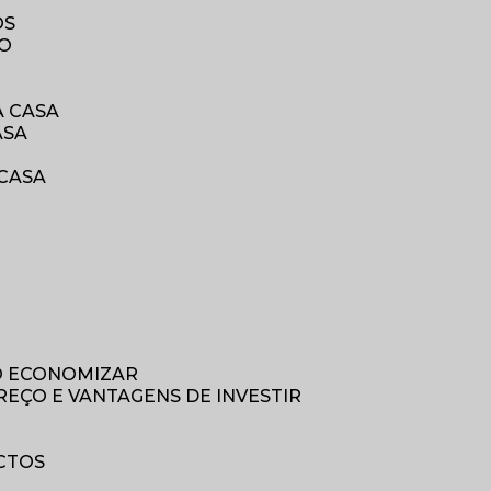
OS
LO
A CASA
ASA
 CASA
MO ECONOMIZAR
EÇO E VANTAGENS DE INVESTIR
CTOS