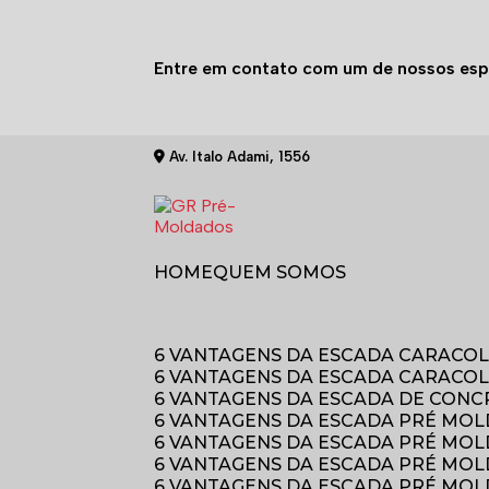
Entre em contato com um de nossos espe
Av. Italo Adami, 1556
HOME
QUEM SOMOS
6 VANTAGENS DA ESCADA CARACO
6 VANTAGENS DA ESCADA CARACO
6 VANTAGENS DA ESCADA DE CONC
6 VANTAGENS DA ESCADA PRÉ MO
6 VANTAGENS DA ESCADA PRÉ MO
6 VANTAGENS DA ESCADA PRÉ MO
6 VANTAGENS DA ESCADA PRÉ MO