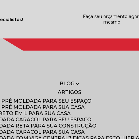
Faça seu orçamento agor
cialistas!
mesmo
(11) 4642-002
BLOG
ARTIGOS
L PRÉ MOLDADA PARA SEU ESPAÇO
L PRÉ MOLDADA PARA SUA CASA
RETO EM L PARA SUA CASA
LDADA CARACOL PARA SEU ESPAÇO
LDADA RETA PARA SUA CONSTRUÇÃO
LDADA CARACOL PARA SUA CASA
LDADA COM VIGA CENTRAL
7 DICAS PARA ESCOLHER