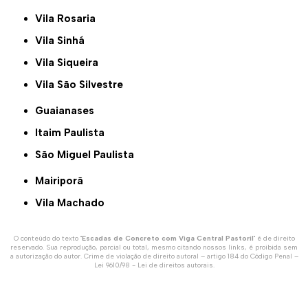
Vila Rosaria
Vila Sinhá
Vila Siqueira
Vila São Silvestre
Guaianases
Itaim Paulista
São Miguel Paulista
Mairiporã
Vila Machado
O conteúdo do texto "
Escadas de Concreto com Viga Central Pastoril
" é de direito
reservado. Sua reprodução, parcial ou total, mesmo citando nossos links, é proibida sem
a autorização do autor. Crime de violação de direito autoral – artigo 184 do Código Penal –
Lei 9610/98 - Lei de direitos autorais
.