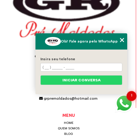
Olá! Fale agora pelo WhatsApp
ENDEREÇO
Av. Italo Adami, 1556 - Vila Zeferina
Insira seu telefone
Itaquaquecetuba - SP - 08574-020
GR PRÉ MOLDADOS
INICIAR CONVERSA
(11) 4642-0021
(11) 97124-6115
1
grpremoldados@hotmail.com
MENU
HOME
QUEM SOMOS
BLOG