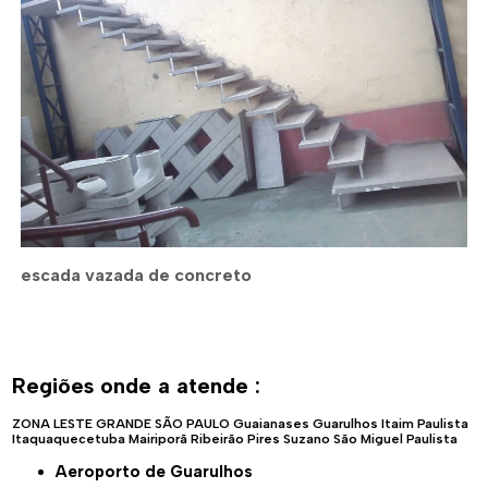
escada vazada de concreto
Regiões onde a atende :
ZONA LESTE
GRANDE SÃO PAULO
Guaianases
Guarulhos
Itaim Paulista
Itaquaquecetuba
Mairiporã
Ribeirão Pires
Suzano
São Miguel Paulista
Aeroporto de Guarulhos