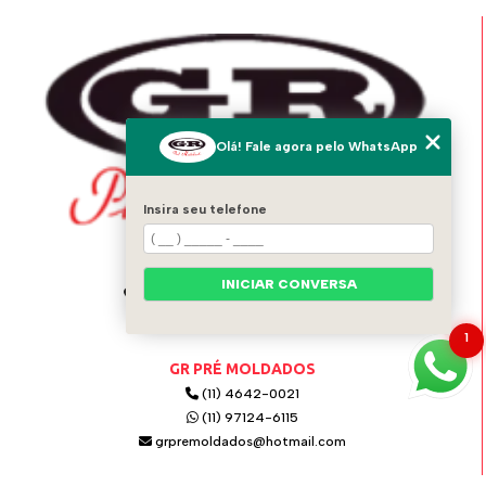
Olá! Fale agora pelo WhatsApp
Insira seu telefone
ENDEREÇO
INICIAR CONVERSA
Av. Italo Adami, 1556 - Vila Zeferina
Itaquaquecetuba - SP - 08574-020
1
GR PRÉ MOLDADOS
(11) 4642-0021
(11) 97124-6115
grpremoldados@hotmail.com