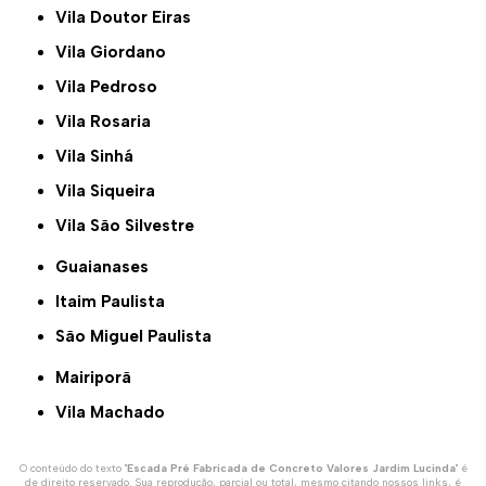
Vila Doutor Eiras
Vila Giordano
Vila Pedroso
Vila Rosaria
Vila Sinhá
Vila Siqueira
Vila São Silvestre
Guaianases
Itaim Paulista
São Miguel Paulista
Mairiporã
Vila Machado
O conteúdo do texto "
Escada Pré Fabricada de Concreto Valores Jardim Lucinda
" é
de direito reservado. Sua reprodução, parcial ou total, mesmo citando nossos links, é