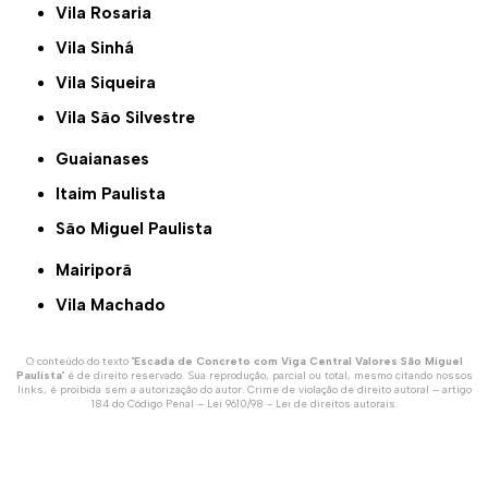
Vila Rosaria
Vila Sinhá
Vila Siqueira
Vila São Silvestre
Guaianases
Itaim Paulista
São Miguel Paulista
Mairiporã
Vila Machado
O conteúdo do texto "
Escada de Concreto com Viga Central Valores São Miguel
Paulista
" é de direito reservado. Sua reprodução, parcial ou total, mesmo citando nossos
links, é proibida sem a autorização do autor. Crime de violação de direito autoral – artigo
184 do Código Penal –
Lei 9610/98 - Lei de direitos autorais
.