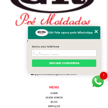
Olá! Fale agora pelo WhatsApp
ENDEREÇO
Av. Italo Adami, 1556 - Vila Zeferina
Itaquaquecetuba - SP - 08574-020
Insira seu telefone
GR PRÉ MOLDADOS
INICIAR CONVERSA
(11) 4642-0021
(11) 97124-6115
grpremoldados@hotmail.com
1
MENU
HOME
QUEM SOMOS
BLOG
SERVIÇOS