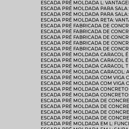
ESCADA PRÉ MOLDADA L: VANTAGE
ESCADA PRÉ MOLDADA PARA SALA:
ESCADA PRÉ MOLDADA PARA SALA:
ESCADA PRÉ MOLDADA RETA: VANT
ESCADA PRÉ FABRICADA DE CONCR
ESCADA PRÉ FABRICADA DE CONC
ESCADA PRÉ FABRICADA DE CONC
ESCADA PRÉ FABRICADA DE CONCR
ESCADA PRÉ FABRICADA DE CONC
ESCADA PRÉ MOLDADA CARACOL É
ESCADA PRÉ MOLDADA CARACOL É
ESCADA PRÉ MOLDADA CARACOL 
ESCADA PRÉ MOLDADA CARACOL: 
ESCADA PRÉ MOLDADA COM VIGA C
ESCADA PRÉ MOLDADA COM VIGA 
ESCADA PRÉ MOLDADA CONCRETO 
ESCADA PRÉ MOLDADA CONCRETO
ESCADA PRÉ MOLDADA DE CONCRE
ESCADA PRÉ MOLDADA DE CONCRE
ESCADA PRÉ MOLDADA DE CONCRE
ESCADA PRÉ MOLDADA DE CONCRE
ESCADA PRÉ MOLDADA EM L: FUNC