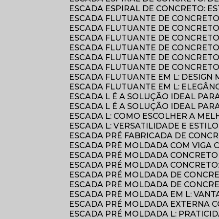
ESCADA ESPIRAL DE CONCRETO: E
ESCADA FLUTUANTE DE CONCRET
ESCADA FLUTUANTE DE CONCRETO
ESCADA FLUTUANTE DE CONCRETO
ESCADA FLUTUANTE DE CONCRETO:
ESCADA FLUTUANTE DE CONCRETO:
ESCADA FLUTUANTE DE CONCRETO
ESCADA FLUTUANTE EM L: DESIG
ESCADA FLUTUANTE EM L: ELEGÂNC
ESCADA L É A SOLUÇÃO IDEAL PA
ESCADA L É A SOLUÇÃO IDEAL PA
ESCADA L: COMO ESCOLHER A MEL
ESCADA L: VERSATILIDADE E ESTI
ESCADA PRÉ FABRICADA DE CONCR
ESCADA PRÉ MOLDADA COM VIGA 
ESCADA PRÉ MOLDADA CONCRETO 
ESCADA PRÉ MOLDADA CONCRETO:
ESCADA PRÉ MOLDADA DE CONCR
ESCADA PRÉ MOLDADA DE CONCRE
ESCADA PRÉ MOLDADA EM L: VANT
ESCADA PRÉ MOLDADA EXTERNA 
ESCADA PRÉ MOLDADA L: PRATICID