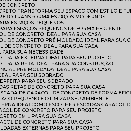
 DE CONCRETO
CRETO TRANSFORMA SEU ESPAÇO COM ESTILO E F
CRETO TRANSFORMA ESPAÇOS MODERNOS
PARA ESPAÇOS PEQUENOS
 PARA ESPAÇOS PEQUENOS DE FORMA EFICIENTE
OL DE CONCRETO IDEAL PARA SUA CASA
OL DE CONCRETO PRÉ MOLDADO IDEAL PARA SUA 
L DE CONCRETO IDEAL PARA SUA CASA
L PARA SUA NECESSIDADE
OLDADA EXTERNA IDEAL PARA SEU PROJETO
OLDADA RETA IDEAL PARA SUA CONSTRUÇÃO
ENCIAL PRÉ MOLDADA IDEAL PARA SUA CASA
IDEAL PARA SEU SOBRADO
PERFEITA PARA SEU SOBRADO
ADAS RETAS DE CONCRETO PARA SUA CASA
 ESCADA DE CARACOL DE CONCRETO DE FORMA EFIC
PAÇO PEQUENO E OTIMIZAR SEU AMBIENTE
TERNA IDEAL
COMO ESCOLHER ESCADAS CARACOL D
ACOL DE CONCRETO PARA SEU PROJETO
CRETO EM L PARA SUA CASA
ACOL DE CONCRETO PARA SUA CASA
OLDADAS EXTERNAS PARA SEU PROJETO