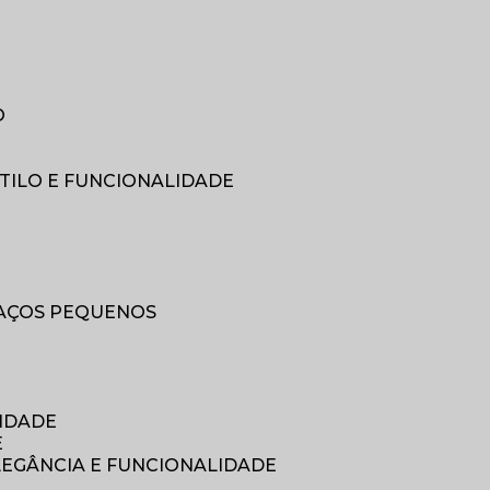
O
STILO E FUNCIONALIDADE
PAÇOS PEQUENOS
IDADE
E
LEGÂNCIA E FUNCIONALIDADE