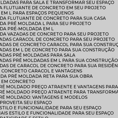
OLDADAS PARA SALA E TRANSFORMAR SEU ESPAÇO
DA FLUTUANTE DE CONCRETO EM SEU PROJETO
 EM L PARA ESPAÇOS PEQUENOS
ADA FLUTUANTE DE CONCRETO PARA SUA CASA
ADA PRÉ MOLDADA L PARA SEU PROJETO
ADA PRÉ-MOLDADA EM L
ADA VAZADAS DE CONCRETO PARA SEU PROJETO
CADAS CARACOL DE CONCRETO PARA SEU PROJETO
SCADAS DE CONCRETO CARACOL PARA SUA CONSTRU
CADAS EM L DE CONCRETO PARA SUA CONSTRUÇÃO
CADAS PRÉ MOLDADAS PARA SALA
CADAS PRÉ MOLDADAS EM L PARA SUA CONSTRUÇÃ
ADAS DE CARACOL DE CONCRETO PARA SUA RESIDÊN
E CONCRETO CARACOL E VANTAGENS
CADA PRÉ MOLDADA RETA PARA SUA OBRA
A EM CONCRETO
PRÉ MOLDADO PREÇO ATRAENTE E VANTAGENS PARA
PRÉ MOLDADO PREÇO ATRAENTE PARA TRANSFORMA
PRÉ MOLDADO: VANTAGENS E MODELOS
APROVEITA SEU ESPAÇO
STILO E FUNCIONALIDADE PARA SEU ESPAÇO
AIS ESTILO E FUNCIONALIDADE PARA SEU ESPAÇO