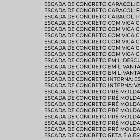
ESCADA DE CONCRETO CARACOL: E
ESCADA DE CONCRETO CARACOL: 
ESCADA DE CONCRETO CARACOL: 
ESCADA DE CONCRETO COM VIGA 
ESCADA DE CONCRETO COM VIGA C
ESCADA DE CONCRETO COM VIGA 
ESCADA DE CONCRETO COM VIGA C
ESCADA DE CONCRETO COM VIGA C
ESCADA DE CONCRETO COM VIGA C
ESCADA DE CONCRETO EM L: DES
ESCADA DE CONCRETO EM L: VANT
ESCADA DE CONCRETO EM L: VANT
ESCADA DE CONCRETO INTERNA: E
ESCADA DE CONCRETO INTERNA: V
ESCADA DE CONCRETO PRÉ MOLDA
ESCADA DE CONCRETO PRÉ MOLD
ESCADA DE CONCRETO PRÉ MOLD
ESCADA DE CONCRETO PRÉ MOLD
ESCADA DE CONCRETO PRÉ MOLDA
ESCADA DE CONCRETO PRÉ MOLDA
ESCADA DE CONCRETO PRÉ MOLDA
ESCADA DE CONCRETO RETA É A 