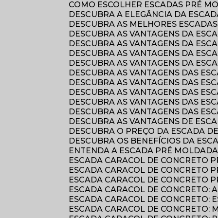
COMO ESCOLHER ESCADAS PRÉ M
DESCUBRA A ELEGÂNCIA DA ESCA
DESCUBRA AS MELHORES ESCADAS
DESCUBRA AS VANTAGENS DA ESC
DESCUBRA AS VANTAGENS DA ESC
DESCUBRA AS VANTAGENS DA ESC
DESCUBRA AS VANTAGENS DA ESC
DESCUBRA AS VANTAGENS DAS ES
DESCUBRA AS VANTAGENS DAS E
DESCUBRA AS VANTAGENS DAS ES
DESCUBRA AS VANTAGENS DAS ES
DESCUBRA AS VANTAGENS DAS ES
DESCUBRA AS VANTAGENS DE ESC
DESCUBRA O PREÇO DA ESCADA D
DESCUBRA OS BENEFÍCIOS DA ES
ENTENDA A ESCADA PRÉ MOLDAD
ESCADA CARACOL DE CONCRETO 
ESCADA CARACOL DE CONCRETO 
ESCADA CARACOL DE CONCRETO 
ESCADA CARACOL DE CONCRETO: 
ESCADA CARACOL DE CONCRETO: E
ESCADA CARACOL DE CONCRETO: M