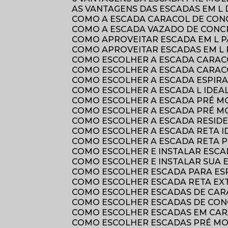
AS VANTAGENS DAS ESCADAS EM L
COMO A ESCADA CARACOL DE CON
COMO A ESCADA VAZADO DE CON
COMO APROVEITAR ESCADA EM L 
COMO APROVEITAR ESCADAS EM L
COMO ESCOLHER A ESCADA CARAC
COMO ESCOLHER A ESCADA CARAC
COMO ESCOLHER A ESCADA ESPIRA
COMO ESCOLHER A ESCADA L IDEA
COMO ESCOLHER A ESCADA PRÉ M
COMO ESCOLHER A ESCADA PRÉ M
COMO ESCOLHER A ESCADA RESID
COMO ESCOLHER A ESCADA RETA 
COMO ESCOLHER A ESCADA RETA 
COMO ESCOLHER E INSTALAR ESC
COMO ESCOLHER E INSTALAR SUA
COMO ESCOLHER ESCADA PARA ES
COMO ESCOLHER ESCADA RETA EX
COMO ESCOLHER ESCADAS DE CAR
COMO ESCOLHER ESCADAS DE CON
COMO ESCOLHER ESCADAS EM CAR
COMO ESCOLHER ESCADAS PRÉ M