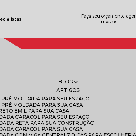
Faça seu orçamento agor
cialistas!
mesmo
(11) 4642-002
BLOG
ARTIGOS
L PRÉ MOLDADA PARA SEU ESPAÇO
L PRÉ MOLDADA PARA SUA CASA
RETO EM L PARA SUA CASA
LDADA CARACOL PARA SEU ESPAÇO
LDADA RETA PARA SUA CONSTRUÇÃO
LDADA CARACOL PARA SUA CASA
LDADA COM VIGA CENTRAL
7 DICAS PARA ESCOLHER