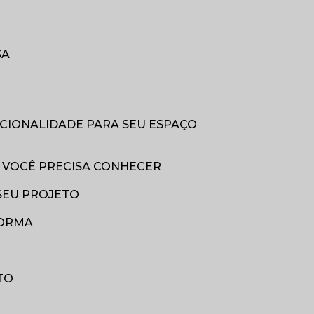
SA
UNCIONALIDADE PARA SEU ESPAÇO
E VOCÊ PRECISA CONHECER
 SEU PROJETO
FORMA
TO