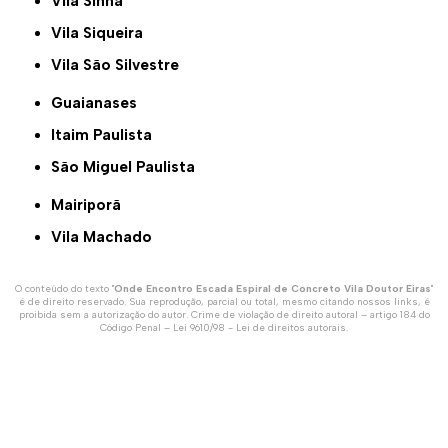
Vila Sinhá
Vila Siqueira
Vila São Silvestre
Guaianases
Itaim Paulista
São Miguel Paulista
Mairiporã
Vila Machado
O conteúdo do texto "
Onde Encontro Escada Espiral de Concreto Vila Doutor Eiras
"
é de direito reservado. Sua reprodução, parcial ou total, mesmo citando nossos links, é
proibida sem a autorização do autor. Crime de violação de direito autoral – artigo 184 do
Código Penal –
Lei 9610/98 - Lei de direitos autorais
.