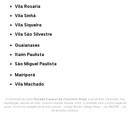
Vila Rosaria
Vila Sinhá
Vila Siqueira
Vila São Silvestre
Guaianases
Itaim Paulista
São Miguel Paulista
Mairiporã
Vila Machado
O conteúdo do texto "
Escada Caracol de Concreto Arujá
" é de direito reservado. Sua
reprodução, parcial ou total, mesmo citando nossos links, é proibida sem a autorização do
autor. Crime de violação de direito autoral – artigo 184 do Código Penal –
Lei 9610/98 - Lei
de direitos autorais
.