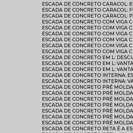
ESCADA DE CONCRETO CARACOL: E
ESCADA DE CONCRETO CARACOL: 
ESCADA DE CONCRETO CARACOL: 
ESCADA DE CONCRETO COM VIGA 
ESCADA DE CONCRETO COM VIGA C
ESCADA DE CONCRETO COM VIGA 
ESCADA DE CONCRETO COM VIGA C
ESCADA DE CONCRETO COM VIGA C
ESCADA DE CONCRETO COM VIGA C
ESCADA DE CONCRETO EM L: DES
ESCADA DE CONCRETO EM L: VANT
ESCADA DE CONCRETO EM L: VANT
ESCADA DE CONCRETO INTERNA: E
ESCADA DE CONCRETO INTERNA: V
ESCADA DE CONCRETO PRÉ MOLDA
ESCADA DE CONCRETO PRÉ MOLD
ESCADA DE CONCRETO PRÉ MOLD
ESCADA DE CONCRETO PRÉ MOLD
ESCADA DE CONCRETO PRÉ MOLDA
ESCADA DE CONCRETO PRÉ MOLDA
ESCADA DE CONCRETO PRÉ MOLDA
ESCADA DE CONCRETO RETA É A 