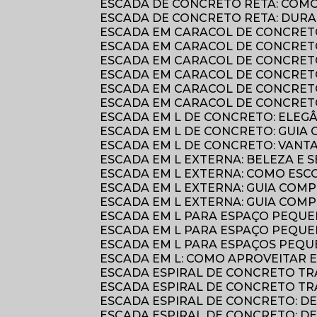
ESCADA DE CONCRETO RETA: COMO
ESCADA DE CONCRETO RETA: DURA
ESCADA EM CARACOL DE CONCRETO:
ESCADA EM CARACOL DE CONCRET
ESCADA EM CARACOL DE CONCRETO
ESCADA EM CARACOL DE CONCRET
ESCADA EM CARACOL DE CONCRETO
ESCADA EM CARACOL DE CONCRET
ESCADA EM L DE CONCRETO: ELEGÂ
ESCADA EM L DE CONCRETO: GUI
ESCADA EM L DE CONCRETO: VANT
ESCADA EM L EXTERNA: BELEZA E
ESCADA EM L EXTERNA: COMO ES
ESCADA EM L EXTERNA: GUIA CO
ESCADA EM L EXTERNA: GUIA COM
ESCADA EM L PARA ESPAÇO PEQUEN
ESCADA EM L PARA ESPAÇO PEQUE
ESCADA EM L PARA ESPAÇOS PEQU
ESCADA EM L: COMO APROVEITAR
ESCADA ESPIRAL DE CONCRETO T
ESCADA ESPIRAL DE CONCRETO T
ESCADA ESPIRAL DE CONCRETO: 
ESCADA ESPIRAL DE CONCRETO: D