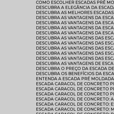
COMO ESCOLHER ESCADAS PRÉ M
DESCUBRA A ELEGÂNCIA DA ESCA
DESCUBRA AS MELHORES ESCADAS
DESCUBRA AS VANTAGENS DA ESC
DESCUBRA AS VANTAGENS DA ESC
DESCUBRA AS VANTAGENS DA ESC
DESCUBRA AS VANTAGENS DA ESC
DESCUBRA AS VANTAGENS DAS ES
DESCUBRA AS VANTAGENS DAS E
DESCUBRA AS VANTAGENS DAS ES
DESCUBRA AS VANTAGENS DAS ES
DESCUBRA AS VANTAGENS DAS ES
DESCUBRA AS VANTAGENS DE ESC
DESCUBRA O PREÇO DA ESCADA D
DESCUBRA OS BENEFÍCIOS DA ES
ENTENDA A ESCADA PRÉ MOLDAD
ESCADA CARACOL DE CONCRETO 
ESCADA CARACOL DE CONCRETO 
ESCADA CARACOL DE CONCRETO 
ESCADA CARACOL DE CONCRETO: 
ESCADA CARACOL DE CONCRETO: E
ESCADA CARACOL DE CONCRETO: M