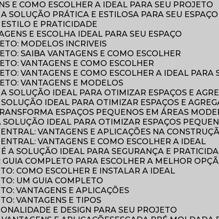
NS E COMO ESCOLHER A IDEAL PARA SEU PROJETO
 A SOLUÇÃO PRÁTICA E ESTILOSA PARA SEU ESPAÇO
 ESTILO E PRATICIDADE
AGENS E ESCOLHA IDEAL PARA SEU ESPAÇO
ETO: MODELOS INCRIVEIS
RETO: SAIBA VANTAGENS E COMO ESCOLHER
RETO: VANTAGENS E COMO ESCOLHER
ETO: VANTAGENS E COMO ESCOLHER A IDEAL PARA
RETO: VANTAGENS E MODELOS
 A SOLUÇÃO IDEAL PARA OTIMIZAR ESPAÇOS E AGR
 SOLUÇÃO IDEAL PARA OTIMIZAR ESPAÇOS E AGREG
TRANSFORMA ESPAÇOS PEQUENOS EM ÁREAS MODER
A SOLUÇÃO IDEAL PARA OTIMIZAR ESPAÇOS PEQUE
ENTRAL: VANTAGENS E APLICAÇÕES NA CONSTRUÇÃ
CENTRAL: VANTAGENS E COMO ESCOLHER A IDEAL
É A SOLUÇÃO IDEAL PARA SEGURANÇA E PRATICID
: GUIA COMPLETO PARA ESCOLHER A MELHOR OPÇ
TO: COMO ESCOLHER E INSTALAR A IDEAL
TO: UM GUIA COMPLETO
TO: VANTAGENS E APLICAÇÕES
TO: VANTAGENS E TIPOS
IONALIDADE E DESIGN PARA SEU PROJETO