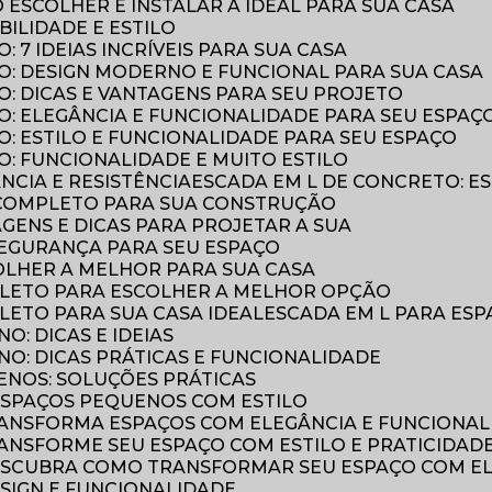
 ESCOLHER E INSTALAR A IDEAL PARA SUA CASA
BILIDADE E ESTILO
 7 IDEIAS INCRÍVEIS PARA SUA CASA
O: DESIGN MODERNO E FUNCIONAL PARA SUA CASA
: DICAS E VANTAGENS PARA SEU PROJETO
O: ELEGÂNCIA E FUNCIONALIDADE PARA SEU ESPAÇ
: ESTILO E FUNCIONALIDADE PARA SEU ESPAÇO
O: FUNCIONALIDADE E MUITO ESTILO
NCIA E RESISTÊNCIA
ESCADA EM L DE CONCRETO: E
A COMPLETO PARA SUA CONSTRUÇÃO
AGENS E DICAS PARA PROJETAR A SUA
 SEGURANÇA PARA SEU ESPAÇO
COLHER A MELHOR PARA SUA CASA
MPLETO PARA ESCOLHER A MELHOR OPÇÃO
PLETO PARA SUA CASA IDEAL
ESCADA EM L PARA ES
O: DICAS E IDEIAS
NO: DICAS PRÁTICAS E FUNCIONALIDADE
ENOS: SOLUÇÕES PRÁTICAS
 ESPAÇOS PEQUENOS COM ESTILO
RANSFORMA ESPAÇOS COM ELEGÂNCIA E FUNCIONAL
RANSFORME SEU ESPAÇO COM ESTILO E PRATICIDAD
DESCUBRA COMO TRANSFORMAR SEU ESPAÇO COM E
ESIGN E FUNCIONALIDADE