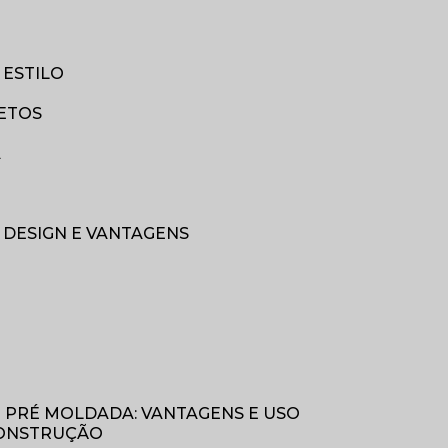
 ESTILO
JETOS
A
 DESIGN E VANTAGENS
A
 PRÉ MOLDADA: VANTAGENS E USO
 CONSTRUÇÃO