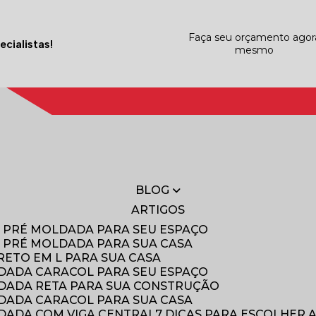
Faça seu orçamento agor
cialistas!
mesmo
(11) 4642-002
BLOG
ARTIGOS
L PRÉ MOLDADA PARA SEU ESPAÇO
L PRÉ MOLDADA PARA SUA CASA
RETO EM L PARA SUA CASA
LDADA CARACOL PARA SEU ESPAÇO
LDADA RETA PARA SUA CONSTRUÇÃO
LDADA CARACOL PARA SUA CASA
LDADA COM VIGA CENTRAL
7 DICAS PARA ESCOLHER