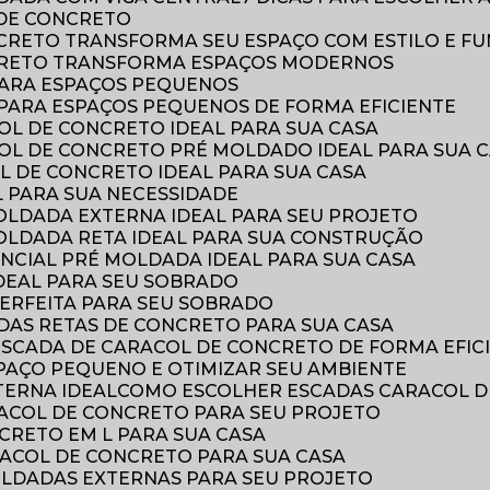
 DE CONCRETO
CRETO TRANSFORMA SEU ESPAÇO COM ESTILO E F
CRETO TRANSFORMA ESPAÇOS MODERNOS
PARA ESPAÇOS PEQUENOS
 PARA ESPAÇOS PEQUENOS DE FORMA EFICIENTE
OL DE CONCRETO IDEAL PARA SUA CASA
OL DE CONCRETO PRÉ MOLDADO IDEAL PARA SUA 
L DE CONCRETO IDEAL PARA SUA CASA
L PARA SUA NECESSIDADE
OLDADA EXTERNA IDEAL PARA SEU PROJETO
OLDADA RETA IDEAL PARA SUA CONSTRUÇÃO
ENCIAL PRÉ MOLDADA IDEAL PARA SUA CASA
IDEAL PARA SEU SOBRADO
PERFEITA PARA SEU SOBRADO
ADAS RETAS DE CONCRETO PARA SUA CASA
 ESCADA DE CARACOL DE CONCRETO DE FORMA EFIC
PAÇO PEQUENO E OTIMIZAR SEU AMBIENTE
TERNA IDEAL
COMO ESCOLHER ESCADAS CARACOL D
ACOL DE CONCRETO PARA SEU PROJETO
CRETO EM L PARA SUA CASA
ACOL DE CONCRETO PARA SUA CASA
OLDADAS EXTERNAS PARA SEU PROJETO