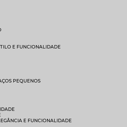
O
STILO E FUNCIONALIDADE
PAÇOS PEQUENOS
IDADE
E
LEGÂNCIA E FUNCIONALIDADE