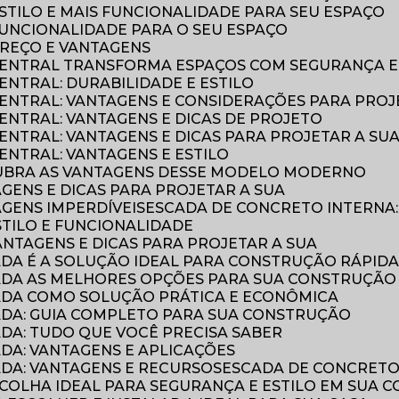
STILO E MAIS FUNCIONALIDADE PARA SEU ESPAÇO
FUNCIONALIDADE PARA O SEU ESPAÇO
PREÇO E VANTAGENS
CENTRAL TRANSFORMA ESPAÇOS COM SEGURANÇA E
ENTRAL: DURABILIDADE E ESTILO
CENTRAL: VANTAGENS E CONSIDERAÇÕES PARA PRO
ENTRAL: VANTAGENS E DICAS DE PROJETO
ENTRAL: VANTAGENS E DICAS PARA PROJETAR A SU
ENTRAL: VANTAGENS E ESTILO
CUBRA AS VANTAGENS DESSE MODELO MODERNO
AGENS E DICAS PARA PROJETAR A SUA
AGENS IMPERDÍVEIS
ESCADA DE CONCRETO INTERNA:
STILO E FUNCIONALIDADE
ANTAGENS E DICAS PARA PROJETAR A SUA
DA É A SOLUÇÃO IDEAL PARA CONSTRUÇÃO RÁPID
ADA AS MELHORES OPÇÕES PARA SUA CONSTRUÇÃO
ADA COMO SOLUÇÃO PRÁTICA E ECONÔMICA
ADA: GUIA COMPLETO PARA SUA CONSTRUÇÃO
DA: TUDO QUE VOCÊ PRECISA SABER
DA: VANTAGENS E APLICAÇÕES
DA: VANTAGENS E RECURSOS
ESCADA DE CONCRETO
ESCOLHA IDEAL PARA SEGURANÇA E ESTILO EM SUA