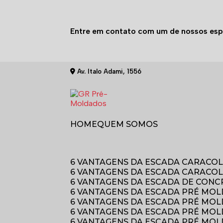
Entre em contato com um de nossos espe
Av. Italo Adami, 1556
HOME
QUEM SOMOS
6 VANTAGENS DA ESCADA CARACO
6 VANTAGENS DA ESCADA CARACO
6 VANTAGENS DA ESCADA DE CONC
6 VANTAGENS DA ESCADA PRÉ MO
6 VANTAGENS DA ESCADA PRÉ MO
6 VANTAGENS DA ESCADA PRÉ MO
6 VANTAGENS DA ESCADA PRÉ MO