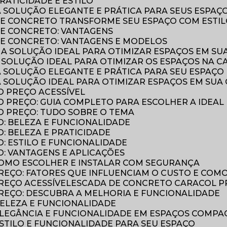
RATICIDADE E ESTILO
A SOLUÇÃO ELEGANTE E PRÁTICA PARA SEUS ESPAÇ
DE CONCRETO TRANSFORME SEU ESPAÇO COM ESTI
DE CONCRETO: VANTAGENS
DE CONCRETO: VANTAGENS E MODELOS
 A SOLUÇÃO IDEAL PARA OTIMIZAR ESPAÇOS EM SU
 SOLUÇÃO IDEAL PARA OTIMIZAR OS ESPAÇOS NA C
A SOLUÇÃO ELEGANTE E PRÁTICA PARA SEU ESPAÇO
A SOLUÇÃO IDEAL PARA OTIMIZAR ESPAÇOS EM SUA
O PREÇO ACESSÍVEL
O PREÇO: GUIA COMPLETO PARA ESCOLHER A IDEAL
O PREÇO: TUDO SOBRE O TEMA
O: BELEZA E FUNCIONALIDADE
: BELEZA E PRATICIDADE
: ESTILO E FUNCIONALIDADE
O: VANTAGENS E APLICAÇÕES
COMO ESCOLHER E INSTALAR COM SEGURANÇA
REÇO: FATORES QUE INFLUENCIAM O CUSTO E CO
REÇO ACESSÍVEL
ESCADA DE CONCRETO CARACOL PR
REÇO: DESCUBRA A MELHORIA E FUNCIONALIDADE
BELEZA E FUNCIONALIDADE
ELEGÂNCIA E FUNCIONALIDADE EM ESPAÇOS COMPA
STILO E FUNCIONALIDADE PARA SEU ESPAÇO