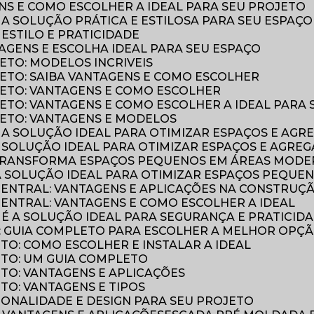
NS E COMO ESCOLHER A IDEAL PARA SEU PROJETO
 A SOLUÇÃO PRÁTICA E ESTILOSA PARA SEU ESPAÇO
 ESTILO E PRATICIDADE
AGENS E ESCOLHA IDEAL PARA SEU ESPAÇO
ETO: MODELOS INCRIVEIS
RETO: SAIBA VANTAGENS E COMO ESCOLHER
RETO: VANTAGENS E COMO ESCOLHER
ETO: VANTAGENS E COMO ESCOLHER A IDEAL PARA
RETO: VANTAGENS E MODELOS
 A SOLUÇÃO IDEAL PARA OTIMIZAR ESPAÇOS E AGR
 SOLUÇÃO IDEAL PARA OTIMIZAR ESPAÇOS E AGREG
TRANSFORMA ESPAÇOS PEQUENOS EM ÁREAS MODER
A SOLUÇÃO IDEAL PARA OTIMIZAR ESPAÇOS PEQUE
ENTRAL: VANTAGENS E APLICAÇÕES NA CONSTRUÇÃ
CENTRAL: VANTAGENS E COMO ESCOLHER A IDEAL
É A SOLUÇÃO IDEAL PARA SEGURANÇA E PRATICID
: GUIA COMPLETO PARA ESCOLHER A MELHOR OPÇ
TO: COMO ESCOLHER E INSTALAR A IDEAL
TO: UM GUIA COMPLETO
TO: VANTAGENS E APLICAÇÕES
TO: VANTAGENS E TIPOS
IONALIDADE E DESIGN PARA SEU PROJETO