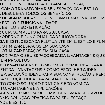
STILO E FUNCIONALIDADE PARA SEU ESPAÇO
O COMO TRANSFORMAR SEU ESPAÇO COM ESTILO
: DESCUBRA TODOS OS BENEFÍCIOS
: DESIGN MODERNO E FUNCIONALIDADE NA SUA CA
 ESTILO E FUNCIONALIDADE
 ESTILO E SOFISTICAÇÃO
: GUIA COMPLETO PARA SUA CASA
N MODERNO E FUNCIONALIDADE INOVADORA
IA E ESTILO
ESCADA FLUTUANTE EM L: ESTILO E F
RA OTIMIZAR ESPAÇOS EM SUA CASA
RA OTIMIZAR ESPAÇOS EM SUA CASA
HOR PARA O SEU ESPAÇO
ESCADA L: VANTAGENS QU
LO EM PROJETOS
ETO: VANTAGENS E COMO ESCOLHER A IDEAL PARA
CENTRAL: VANTAGENS E COMO ESCOLHER A IDEAL
É A SOLUÇÃO IDEAL PARA SUA CONSTRUÇÃO E RE
 A SOLUÇÃO IDEAL PARA SUA CONSTRUÇÃO
ETO COMO SOLUÇÃO PRÁTICA E ECONÔMICA
TO: VANTAGENS E APLICAÇÕES
AGENS E COMO ESCOLHER A IDEAL PARA SEU PROJE
COMO SOLUÇÃO PRÁTICA PARA SEU ESPAÇO
ADE E ESTILO