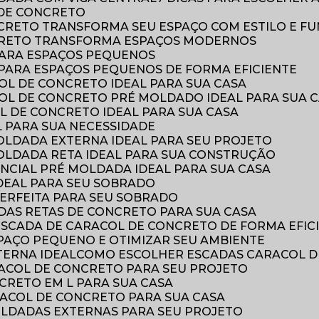
 DE CONCRETO
CRETO TRANSFORMA SEU ESPAÇO COM ESTILO E F
CRETO TRANSFORMA ESPAÇOS MODERNOS
PARA ESPAÇOS PEQUENOS
 PARA ESPAÇOS PEQUENOS DE FORMA EFICIENTE
OL DE CONCRETO IDEAL PARA SUA CASA
OL DE CONCRETO PRÉ MOLDADO IDEAL PARA SUA 
L DE CONCRETO IDEAL PARA SUA CASA
L PARA SUA NECESSIDADE
OLDADA EXTERNA IDEAL PARA SEU PROJETO
OLDADA RETA IDEAL PARA SUA CONSTRUÇÃO
ENCIAL PRÉ MOLDADA IDEAL PARA SUA CASA
IDEAL PARA SEU SOBRADO
PERFEITA PARA SEU SOBRADO
ADAS RETAS DE CONCRETO PARA SUA CASA
 ESCADA DE CARACOL DE CONCRETO DE FORMA EFIC
PAÇO PEQUENO E OTIMIZAR SEU AMBIENTE
TERNA IDEAL
COMO ESCOLHER ESCADAS CARACOL D
ACOL DE CONCRETO PARA SEU PROJETO
CRETO EM L PARA SUA CASA
ACOL DE CONCRETO PARA SUA CASA
OLDADAS EXTERNAS PARA SEU PROJETO