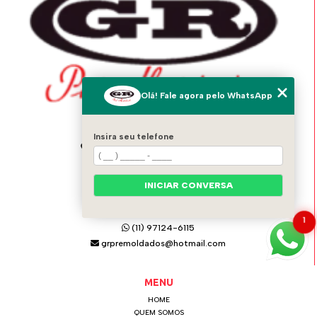
Olá! Fale agora pelo WhatsApp
ENDEREÇO
Insira seu telefone
Av. Italo Adami, 1556 - Vila Zeferina
Itaquaquecetuba - SP - 08574-020
INICIAR CONVERSA
GR PRÉ MOLDADOS
(11) 4642-0021
1
(11) 97124-6115
grpremoldados@hotmail.com
MENU
HOME
QUEM SOMOS