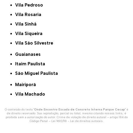
Vila Pedroso
Vila Rosaria
Vila Sinhá
Vila Siqueira
Vila São Silvestre
Guaianases
Itaim Paulista
São Miguel Paulista
Mairiporã
Vila Machado
O conteúdo do texto "
Onde Encontro Escada de Concreto Interna Parque Cecap
" é
de direito reservado. Sua reprodução, parcial ou total, mesmo citando nossos links, é
proibida sem a autorização do autor. Crime de violação de direito autoral – artigo 184 do
Código Penal –
Lei 9610/98 - Lei de direitos autorais
.