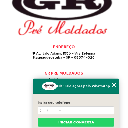
ENDEREÇO
Av. Italo Adami, 1556 - Vila Zeferina
Itaquaquecetuba - SP - 08574-020
GR PRÉ MOLDADOS
(11) 4642-0021
Olá! Fale agora pelo WhatsApp
(11) 97124-6115
grpremoldados@hotmail.com
Insira seu telefone
MENU
HOME
QUEM SOMOS
INICIAR CONVERSA
BLOG