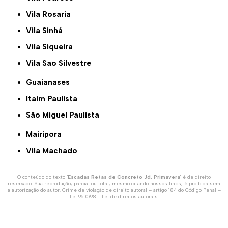
Vila Rosaria
Vila Sinhá
Vila Siqueira
Vila São Silvestre
Guaianases
Itaim Paulista
São Miguel Paulista
Mairiporã
Vila Machado
O conteúdo do texto "
Escadas Retas de Concreto Jd. Primavera
" é de direito
reservado. Sua reprodução, parcial ou total, mesmo citando nossos links, é proibida sem
a autorização do autor. Crime de violação de direito autoral – artigo 184 do Código Penal –
Lei 9610/98 - Lei de direitos autorais
.