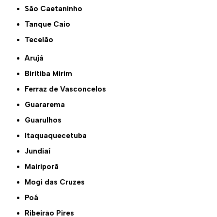
São Caetaninho
Tanque Caio
Tecelão
Arujá
Biritiba Mirim
Ferraz de Vasconcelos
Guararema
Guarulhos
Itaquaquecetuba
Jundiaí
Mairiporã
Mogi das Cruzes
Poá
Ribeirão Pires