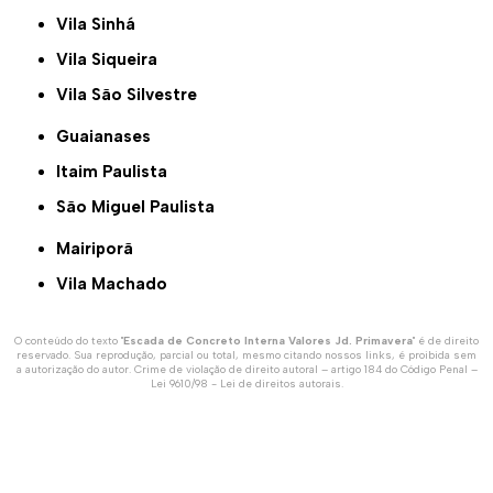
Vila Sinhá
Vila Siqueira
Vila São Silvestre
Guaianases
Itaim Paulista
São Miguel Paulista
Mairiporã
Vila Machado
O conteúdo do texto "
Escada de Concreto Interna Valores Jd. Primavera
" é de direito
reservado. Sua reprodução, parcial ou total, mesmo citando nossos links, é proibida sem
a autorização do autor. Crime de violação de direito autoral – artigo 184 do Código Penal –
Lei 9610/98 - Lei de direitos autorais
.