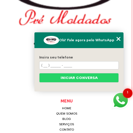
ENDEREÇO
Olá! Fale agora pelo WhatsApp
Av. Italo Adami, 1556 - Vila Zeferina
Itaquaquecetuba - SP - 08574-020
Insira seu telefone
GR PRÉ MOLDADOS
(11) 4642-0021
INICIAR CONVERSA
(11) 97124-6115
grpremoldados@hotmail.com
1
MENU
HOME
QUEM SOMOS
BLOG
SERVIÇOS
CONTATO