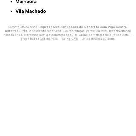
Mairiporã
Vila Machado
O conteúdo do texto "
Empresa Que Faz Escada de Concreto com Viga Central
Ribeirão Pires
" é de direito reservado. Sua reprodução, parcial ou total, mesmo citando
nossos links, é proibida sem a autorização do autor. Crime de violação de direito autoral –
artigo 184 do Código Penal –
Lei 9610/98 - Lei de direitos autorais
.