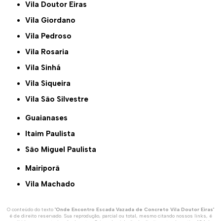
Vila Doutor Eiras
Vila Giordano
Vila Pedroso
Vila Rosaria
Vila Sinhá
Vila Siqueira
Vila São Silvestre
Guaianases
Itaim Paulista
São Miguel Paulista
Mairiporã
Vila Machado
O conteúdo do texto "
Onde Encontro Escada Vazada de Concreto Vila Doutor Eiras
"
é de direito reservado. Sua reprodução, parcial ou total, mesmo citando nossos links, é