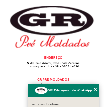
ENDEREÇO
Av. Italo Adami, 1556 - Vila Zeferina
Itaquaquecetuba - SP - 08574-020
GR PRÉ MOLDADOS
(11) 4642-0021
Olá! Fale agora pelo WhatsApp
(11) 97124-6115
grpremoldados@hotmail.com
Insira seu telefone