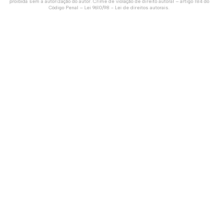
proibida sem a autorização do autor. Crime de violação de direito autoral – artigo 184 do
Código Penal –
Lei 9610/98 - Lei de direitos autorais
.