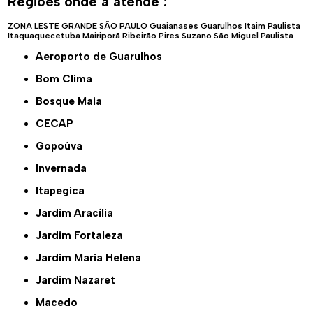
Regiões onde a atende :
ZONA LESTE
GRANDE SÃO PAULO
Guaianases
Guarulhos
Itaim Paulista
Itaquaquecetuba
Mairiporã
Ribeirão Pires
Suzano
São Miguel Paulista
Aeroporto de Guarulhos
Bom Clima
Bosque Maia
CECAP
Gopoúva
Invernada
Itapegica
Jardim Aracília
Jardim Fortaleza
Jardim Maria Helena
Jardim Nazaret
Macedo