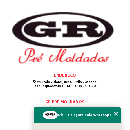
ENDEREÇO
Av. Italo Adami, 1556 - Vila Zeferina
Itaquaquecetuba - SP - 08574-020
GR PRÉ MOLDADOS
(11) 4642-0021
Olá! Fale agora pelo WhatsApp
(11) 97124-6115
grpremoldados@hotmail.com