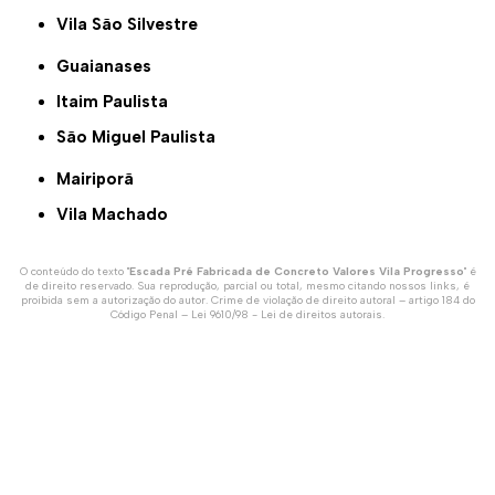
Vila São Silvestre
Guaianases
Itaim Paulista
São Miguel Paulista
Mairiporã
Vila Machado
O conteúdo do texto "
Escada Pré Fabricada de Concreto Valores Vila Progresso
" é
de direito reservado. Sua reprodução, parcial ou total, mesmo citando nossos links, é
proibida sem a autorização do autor. Crime de violação de direito autoral – artigo 184 do
Código Penal –
Lei 9610/98 - Lei de direitos autorais
.