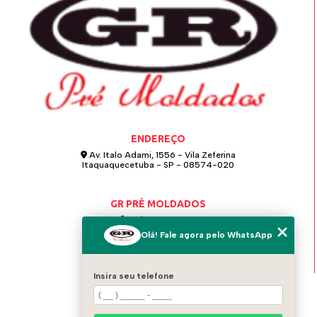
ENDEREÇO
Av. Italo Adami, 1556 - Vila Zeferina
Itaquaquecetuba - SP - 08574-020
GR PRÉ MOLDADOS
(11) 4642-0021
Olá! Fale agora pelo WhatsApp
(11) 97124-6115
grpremoldados@hotmail.com
Insira seu telefone
MENU
HOME