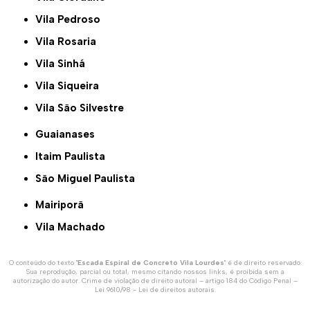
Vila Pedroso
Vila Rosaria
Vila Sinhá
Vila Siqueira
Vila São Silvestre
Guaianases
Itaim Paulista
São Miguel Paulista
Mairiporã
Vila Machado
O conteúdo do texto "
Escada Espiral de Concreto Vila Lourdes
" é de direito reservado.
Sua reprodução, parcial ou total, mesmo citando nossos links, é proibida sem a
autorização do autor. Crime de violação de direito autoral – artigo 184 do Código Penal –
Lei 9610/98 - Lei de direitos autorais
.