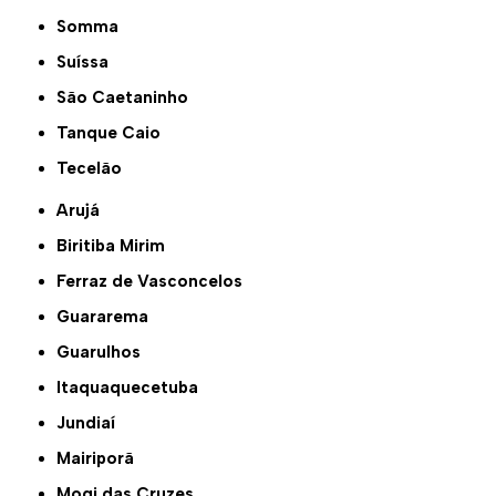
Somma
Suíssa
São Caetaninho
Tanque Caio
Tecelão
Arujá
Biritiba Mirim
Ferraz de Vasconcelos
Guararema
Guarulhos
Itaquaquecetuba
Jundiaí
Mairiporã
Mogi das Cruzes