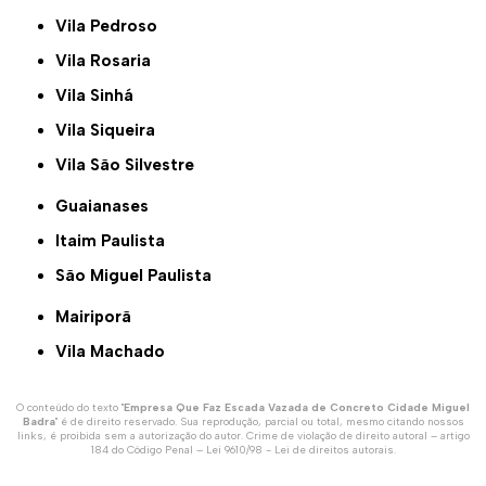
Vila Pedroso
Vila Rosaria
Vila Sinhá
Vila Siqueira
Vila São Silvestre
Guaianases
Itaim Paulista
São Miguel Paulista
Mairiporã
Vila Machado
O conteúdo do texto "
Empresa Que Faz Escada Vazada de Concreto Cidade Miguel
Badra
" é de direito reservado. Sua reprodução, parcial ou total, mesmo citando nossos
links, é proibida sem a autorização do autor. Crime de violação de direito autoral – artigo
184 do Código Penal –
Lei 9610/98 - Lei de direitos autorais
.