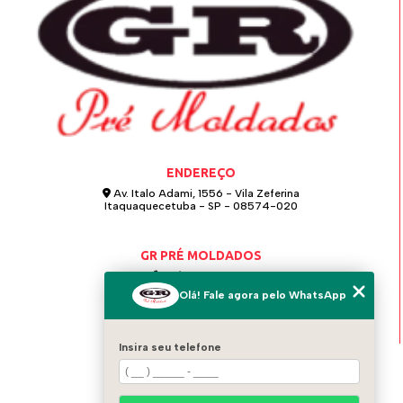
ENDEREÇO
Av. Italo Adami, 1556 - Vila Zeferina
Itaquaquecetuba - SP - 08574-020
GR PRÉ MOLDADOS
(11) 4642-0021
Olá! Fale agora pelo WhatsApp
(11) 97124-6115
grpremoldados@hotmail.com
Insira seu telefone
MENU
HOME