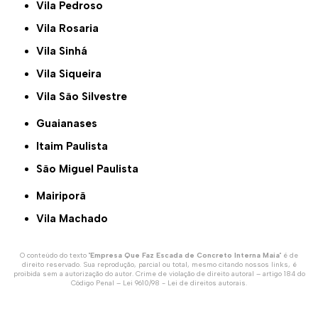
Vila Pedroso
Vila Rosaria
Vila Sinhá
Vila Siqueira
Vila São Silvestre
Guaianases
Itaim Paulista
São Miguel Paulista
Mairiporã
Vila Machado
O conteúdo do texto "
Empresa Que Faz Escada de Concreto Interna Maia
" é de
direito reservado. Sua reprodução, parcial ou total, mesmo citando nossos links, é
proibida sem a autorização do autor. Crime de violação de direito autoral – artigo 184 do
Código Penal –
Lei 9610/98 - Lei de direitos autorais
.