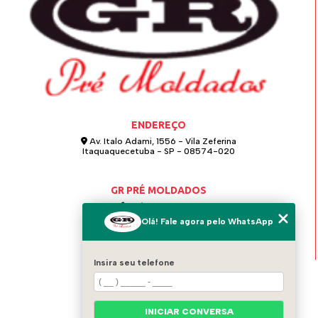
ENDEREÇO
Av. Italo Adami, 1556 - Vila Zeferina
Itaquaquecetuba - SP - 08574-020
GR PRÉ MOLDADOS
(11) 4642-0021
Olá! Fale agora pelo WhatsApp
(11) 97124-6115
grpremoldados@hotmail.com
Insira seu telefone
MENU
HOME
QUEM SOMOS
INICIAR CONVERSA