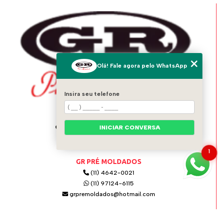
Olá! Fale agora pelo WhatsApp
Insira seu telefone
ENDEREÇO
INICIAR CONVERSA
Av. Italo Adami, 1556 - Vila Zeferina
Itaquaquecetuba - SP - 08574-020
1
GR PRÉ MOLDADOS
(11) 4642-0021
(11) 97124-6115
grpremoldados@hotmail.com