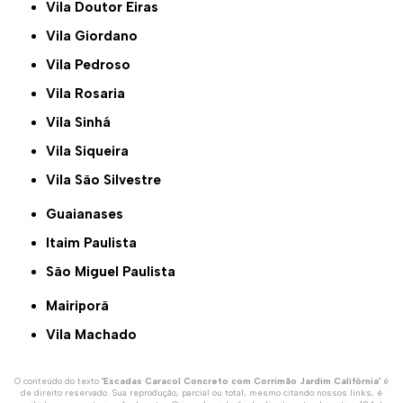
Vila Doutor Eiras
Vila Giordano
Vila Pedroso
Vila Rosaria
Vila Sinhá
Vila Siqueira
Vila São Silvestre
Guaianases
Itaim Paulista
São Miguel Paulista
Mairiporã
Vila Machado
O conteúdo do texto "
Escadas Caracol Concreto com Corrimão Jardim Califórnia
" é
de direito reservado. Sua reprodução, parcial ou total, mesmo citando nossos links, é