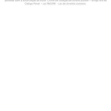
proibida sem a autorização do autor. Crime de violação de direito autoral – artigo 184 do
Código Penal –
Lei 9610/98 - Lei de direitos autorais
.