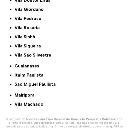
Vila Doutor Eiras
Vila Giordano
Vila Pedroso
Vila Rosaria
Vila Sinhá
Vila Siqueira
Vila São Silvestre
Guaianases
Itaim Paulista
São Miguel Paulista
Mairiporã
Vila Machado
O conteúdo do texto "
Escada Tipo Caracol de Concreto Preço Vila Rolândia
" é de
direito reservado. Sua reprodução, parcial ou total, mesmo citando nossos links, é
proibida sem a autorização do autor. Crime de violação de direito autoral – artigo 184 do