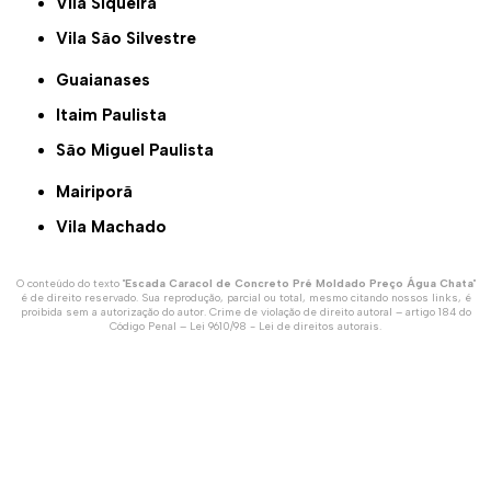
Vila Siqueira
Vila São Silvestre
Guaianases
Itaim Paulista
São Miguel Paulista
Mairiporã
Vila Machado
O conteúdo do texto "
Escada Caracol de Concreto Pré Moldado Preço Água Chata
"
é de direito reservado. Sua reprodução, parcial ou total, mesmo citando nossos links, é
proibida sem a autorização do autor. Crime de violação de direito autoral – artigo 184 do
Código Penal –
Lei 9610/98 - Lei de direitos autorais
.