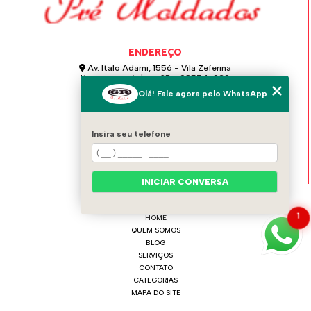
ENDEREÇO
Av. Italo Adami, 1556 - Vila Zeferina
Itaquaquecetuba - SP - 08574-020
Olá! Fale agora pelo WhatsApp
GR PRÉ MOLDADOS
(11) 4642-0021
Insira seu telefone
(11) 97124-6115
grpremoldados@hotmail.com
INICIAR CONVERSA
MENU
1
HOME
QUEM SOMOS
BLOG
SERVIÇOS
CONTATO
CATEGORIAS
MAPA DO SITE