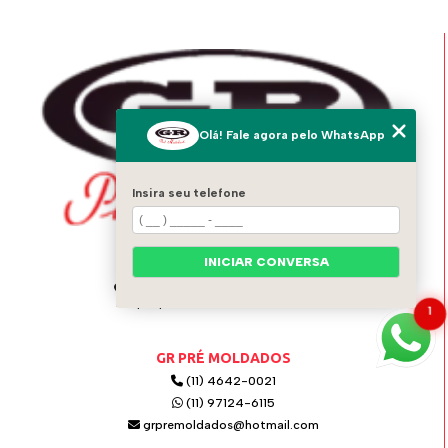
Olá! Fale agora pelo WhatsApp
Insira seu telefone
INICIAR CONVERSA
ENDEREÇO
Av. Italo Adami, 1556 - Vila Zeferina
Itaquaquecetuba - SP - 08574-020
1
GR PRÉ MOLDADOS
(11) 4642-0021
(11) 97124-6115
grpremoldados@hotmail.com