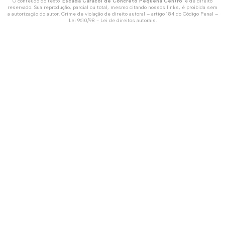
O conteúdo do texto "
Escada Caracol de Concreto Pequena Centro
" é de direito
reservado. Sua reprodução, parcial ou total, mesmo citando nossos links, é proibida sem
a autorização do autor. Crime de violação de direito autoral – artigo 184 do Código Penal –
Lei 9610/98 - Lei de direitos autorais
.