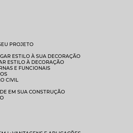
 SEU PROJETO
EGAR ESTILO À SUA DECORAÇÃO
AR ESTILO À DECORAÇÃO
NAS E FUNCIONAIS
NOS
O CIVIL
ADE EM SUA CONSTRUÇÃO
ÃO