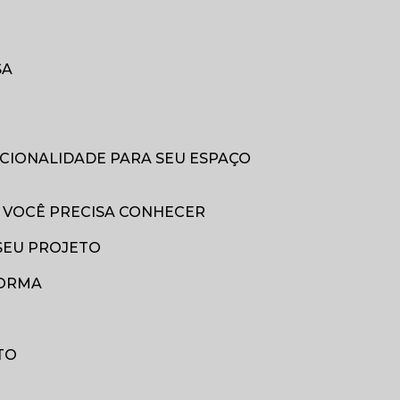
SA
UNCIONALIDADE PARA SEU ESPAÇO
E VOCÊ PRECISA CONHECER
 SEU PROJETO
FORMA
TO