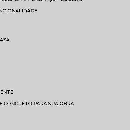
UNCIONALIDADE
CASA
IENTE
E CONCRETO PARA SUA OBRA