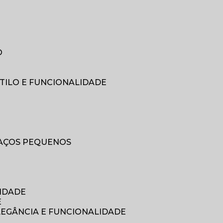
O
STILO E FUNCIONALIDADE
PAÇOS PEQUENOS
IDADE
E
LEGÂNCIA E FUNCIONALIDADE