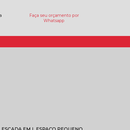
a
Faça seu orçamento por
Whatsapp
1
(11) 97124-6115
grpremoldados@hotmail.com
 A ESCADA EM L ESPAÇO PEQUENO