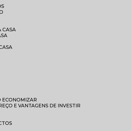
OS
LO
A CASA
ASA
 CASA
MO ECONOMIZAR
EÇO E VANTAGENS DE INVESTIR
CTOS