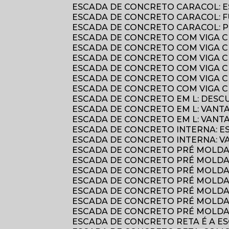
ESCADA DE CONCRETO CARACOL: E
ESCADA DE CONCRETO CARACOL: 
ESCADA DE CONCRETO CARACOL: 
ESCADA DE CONCRETO COM VIGA 
ESCADA DE CONCRETO COM VIGA C
ESCADA DE CONCRETO COM VIGA 
ESCADA DE CONCRETO COM VIGA C
ESCADA DE CONCRETO COM VIGA C
ESCADA DE CONCRETO COM VIGA C
ESCADA DE CONCRETO EM L: DES
ESCADA DE CONCRETO EM L: VANT
ESCADA DE CONCRETO EM L: VANT
ESCADA DE CONCRETO INTERNA: E
ESCADA DE CONCRETO INTERNA: V
ESCADA DE CONCRETO PRÉ MOLDA
ESCADA DE CONCRETO PRÉ MOLD
ESCADA DE CONCRETO PRÉ MOLD
ESCADA DE CONCRETO PRÉ MOLD
ESCADA DE CONCRETO PRÉ MOLDA
ESCADA DE CONCRETO PRÉ MOLDA
ESCADA DE CONCRETO PRÉ MOLDA
ESCADA DE CONCRETO RETA É A 