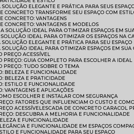
RATICIDADE E ESTILO
A SOLUÇÃO ELEGANTE E PRÁTICA PARA SEUS ESPAÇ
DE CONCRETO TRANSFORME SEU ESPAÇO COM ESTI
DE CONCRETO: VANTAGENS
DE CONCRETO: VANTAGENS E MODELOS
 A SOLUÇÃO IDEAL PARA OTIMIZAR ESPAÇOS EM SU
 SOLUÇÃO IDEAL PARA OTIMIZAR OS ESPAÇOS NA C
A SOLUÇÃO ELEGANTE E PRÁTICA PARA SEU ESPAÇO
A SOLUÇÃO IDEAL PARA OTIMIZAR ESPAÇOS EM SUA
O PREÇO ACESSÍVEL
O PREÇO: GUIA COMPLETO PARA ESCOLHER A IDEAL
O PREÇO: TUDO SOBRE O TEMA
O: BELEZA E FUNCIONALIDADE
: BELEZA E PRATICIDADE
: ESTILO E FUNCIONALIDADE
O: VANTAGENS E APLICAÇÕES
COMO ESCOLHER E INSTALAR COM SEGURANÇA
REÇO: FATORES QUE INFLUENCIAM O CUSTO E CO
REÇO ACESSÍVEL
ESCADA DE CONCRETO CARACOL PR
REÇO: DESCUBRA A MELHORIA E FUNCIONALIDADE
BELEZA E FUNCIONALIDADE
ELEGÂNCIA E FUNCIONALIDADE EM ESPAÇOS COMPA
STILO E FUNCIONALIDADE PARA SEU ESPAÇO