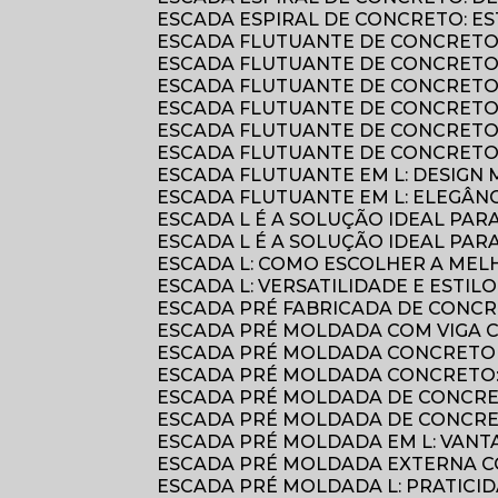
ESCADA ESPIRAL DE CONCRETO: E
ESCADA FLUTUANTE DE CONCRET
ESCADA FLUTUANTE DE CONCRETO
ESCADA FLUTUANTE DE CONCRETO
ESCADA FLUTUANTE DE CONCRETO:
ESCADA FLUTUANTE DE CONCRETO:
ESCADA FLUTUANTE DE CONCRETO
ESCADA FLUTUANTE EM L: DESIG
ESCADA FLUTUANTE EM L: ELEGÂNC
ESCADA L É A SOLUÇÃO IDEAL PA
ESCADA L É A SOLUÇÃO IDEAL PA
ESCADA L: COMO ESCOLHER A MEL
ESCADA L: VERSATILIDADE E ESTI
ESCADA PRÉ FABRICADA DE CONCR
ESCADA PRÉ MOLDADA COM VIGA 
ESCADA PRÉ MOLDADA CONCRETO 
ESCADA PRÉ MOLDADA CONCRETO:
ESCADA PRÉ MOLDADA DE CONCR
ESCADA PRÉ MOLDADA DE CONCRE
ESCADA PRÉ MOLDADA EM L: VANT
ESCADA PRÉ MOLDADA EXTERNA 
ESCADA PRÉ MOLDADA L: PRATICID