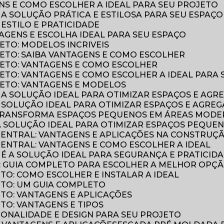
NS E COMO ESCOLHER A IDEAL PARA SEU PROJETO
 A SOLUÇÃO PRÁTICA E ESTILOSA PARA SEU ESPAÇO
 ESTILO E PRATICIDADE
AGENS E ESCOLHA IDEAL PARA SEU ESPAÇO
ETO: MODELOS INCRIVEIS
RETO: SAIBA VANTAGENS E COMO ESCOLHER
RETO: VANTAGENS E COMO ESCOLHER
ETO: VANTAGENS E COMO ESCOLHER A IDEAL PARA
RETO: VANTAGENS E MODELOS
 A SOLUÇÃO IDEAL PARA OTIMIZAR ESPAÇOS E AGR
 SOLUÇÃO IDEAL PARA OTIMIZAR ESPAÇOS E AGREG
TRANSFORMA ESPAÇOS PEQUENOS EM ÁREAS MODER
A SOLUÇÃO IDEAL PARA OTIMIZAR ESPAÇOS PEQUE
ENTRAL: VANTAGENS E APLICAÇÕES NA CONSTRUÇÃ
CENTRAL: VANTAGENS E COMO ESCOLHER A IDEAL
É A SOLUÇÃO IDEAL PARA SEGURANÇA E PRATICID
: GUIA COMPLETO PARA ESCOLHER A MELHOR OPÇ
TO: COMO ESCOLHER E INSTALAR A IDEAL
TO: UM GUIA COMPLETO
TO: VANTAGENS E APLICAÇÕES
TO: VANTAGENS E TIPOS
IONALIDADE E DESIGN PARA SEU PROJETO