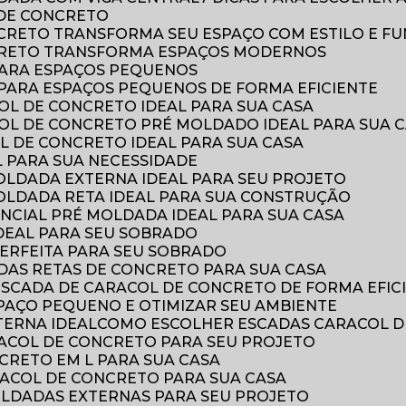
 DE CONCRETO
CRETO TRANSFORMA SEU ESPAÇO COM ESTILO E F
CRETO TRANSFORMA ESPAÇOS MODERNOS
PARA ESPAÇOS PEQUENOS
 PARA ESPAÇOS PEQUENOS DE FORMA EFICIENTE
OL DE CONCRETO IDEAL PARA SUA CASA
OL DE CONCRETO PRÉ MOLDADO IDEAL PARA SUA 
L DE CONCRETO IDEAL PARA SUA CASA
L PARA SUA NECESSIDADE
OLDADA EXTERNA IDEAL PARA SEU PROJETO
OLDADA RETA IDEAL PARA SUA CONSTRUÇÃO
ENCIAL PRÉ MOLDADA IDEAL PARA SUA CASA
IDEAL PARA SEU SOBRADO
PERFEITA PARA SEU SOBRADO
ADAS RETAS DE CONCRETO PARA SUA CASA
 ESCADA DE CARACOL DE CONCRETO DE FORMA EFIC
PAÇO PEQUENO E OTIMIZAR SEU AMBIENTE
TERNA IDEAL
COMO ESCOLHER ESCADAS CARACOL D
ACOL DE CONCRETO PARA SEU PROJETO
CRETO EM L PARA SUA CASA
ACOL DE CONCRETO PARA SUA CASA
OLDADAS EXTERNAS PARA SEU PROJETO