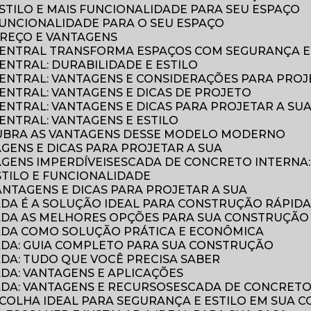
STILO E MAIS FUNCIONALIDADE PARA SEU ESPAÇO
FUNCIONALIDADE PARA O SEU ESPAÇO
PREÇO E VANTAGENS
CENTRAL TRANSFORMA ESPAÇOS COM SEGURANÇA E
ENTRAL: DURABILIDADE E ESTILO
CENTRAL: VANTAGENS E CONSIDERAÇÕES PARA PRO
ENTRAL: VANTAGENS E DICAS DE PROJETO
ENTRAL: VANTAGENS E DICAS PARA PROJETAR A SU
ENTRAL: VANTAGENS E ESTILO
CUBRA AS VANTAGENS DESSE MODELO MODERNO
AGENS E DICAS PARA PROJETAR A SUA
AGENS IMPERDÍVEIS
ESCADA DE CONCRETO INTERNA:
STILO E FUNCIONALIDADE
ANTAGENS E DICAS PARA PROJETAR A SUA
DA É A SOLUÇÃO IDEAL PARA CONSTRUÇÃO RÁPID
ADA AS MELHORES OPÇÕES PARA SUA CONSTRUÇÃO
ADA COMO SOLUÇÃO PRÁTICA E ECONÔMICA
ADA: GUIA COMPLETO PARA SUA CONSTRUÇÃO
DA: TUDO QUE VOCÊ PRECISA SABER
DA: VANTAGENS E APLICAÇÕES
DA: VANTAGENS E RECURSOS
ESCADA DE CONCRETO
ESCOLHA IDEAL PARA SEGURANÇA E ESTILO EM SUA