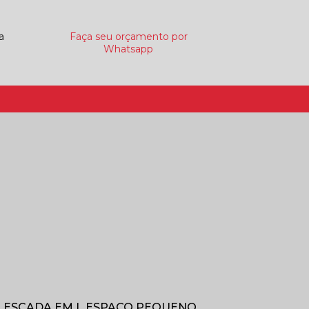
a
Faça seu orçamento por
Whatsapp
1
(11) 97124-6115
grpremoldados@hotmail.com
 A ESCADA EM L ESPAÇO PEQUENO