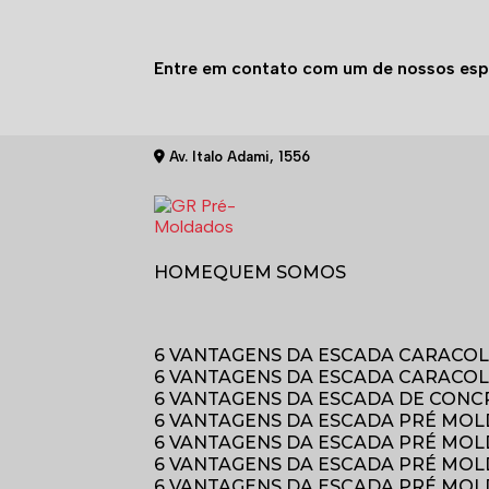
Entre em contato com um de nossos espe
Av. Italo Adami, 1556
HOME
QUEM SOMOS
6 VANTAGENS DA ESCADA CARACO
6 VANTAGENS DA ESCADA CARACO
6 VANTAGENS DA ESCADA DE CONC
6 VANTAGENS DA ESCADA PRÉ MO
6 VANTAGENS DA ESCADA PRÉ MO
6 VANTAGENS DA ESCADA PRÉ MO
6 VANTAGENS DA ESCADA PRÉ MO