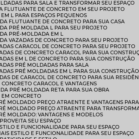
OLDADAS PARA SALA E TRANSFORMAR SEU ESPAÇO
DA FLUTUANTE DE CONCRETO EM SEU PROJETO
 EM L PARA ESPAÇOS PEQUENOS
ADA FLUTUANTE DE CONCRETO PARA SUA CASA
ADA PRÉ MOLDADA L PARA SEU PROJETO
ADA PRÉ-MOLDADA EM L
ADA VAZADAS DE CONCRETO PARA SEU PROJETO
CADAS CARACOL DE CONCRETO PARA SEU PROJETO
SCADAS DE CONCRETO CARACOL PARA SUA CONSTRU
CADAS EM L DE CONCRETO PARA SUA CONSTRUÇÃO
CADAS PRÉ MOLDADAS PARA SALA
CADAS PRÉ MOLDADAS EM L PARA SUA CONSTRUÇÃ
ADAS DE CARACOL DE CONCRETO PARA SUA RESIDÊN
E CONCRETO CARACOL E VANTAGENS
CADA PRÉ MOLDADA RETA PARA SUA OBRA
A EM CONCRETO
PRÉ MOLDADO PREÇO ATRAENTE E VANTAGENS PARA
PRÉ MOLDADO PREÇO ATRAENTE PARA TRANSFORMA
PRÉ MOLDADO: VANTAGENS E MODELOS
APROVEITA SEU ESPAÇO
STILO E FUNCIONALIDADE PARA SEU ESPAÇO
AIS ESTILO E FUNCIONALIDADE PARA SEU ESPAÇO