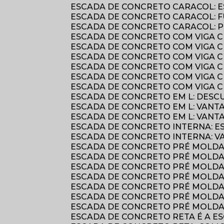
ESCADA DE CONCRETO CARACOL: E
ESCADA DE CONCRETO CARACOL: 
ESCADA DE CONCRETO CARACOL: 
ESCADA DE CONCRETO COM VIGA 
ESCADA DE CONCRETO COM VIGA C
ESCADA DE CONCRETO COM VIGA 
ESCADA DE CONCRETO COM VIGA C
ESCADA DE CONCRETO COM VIGA C
ESCADA DE CONCRETO COM VIGA C
ESCADA DE CONCRETO EM L: DES
ESCADA DE CONCRETO EM L: VANT
ESCADA DE CONCRETO EM L: VANT
ESCADA DE CONCRETO INTERNA: E
ESCADA DE CONCRETO INTERNA: V
ESCADA DE CONCRETO PRÉ MOLDA
ESCADA DE CONCRETO PRÉ MOLD
ESCADA DE CONCRETO PRÉ MOLD
ESCADA DE CONCRETO PRÉ MOLD
ESCADA DE CONCRETO PRÉ MOLDA
ESCADA DE CONCRETO PRÉ MOLDA
ESCADA DE CONCRETO PRÉ MOLDA
ESCADA DE CONCRETO RETA É A 