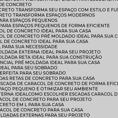
 DE CONCRETO
CRETO TRANSFORMA SEU ESPAÇO COM ESTILO E F
CRETO TRANSFORMA ESPAÇOS MODERNOS
PARA ESPAÇOS PEQUENOS
 PARA ESPAÇOS PEQUENOS DE FORMA EFICIENTE
OL DE CONCRETO IDEAL PARA SUA CASA
OL DE CONCRETO PRÉ MOLDADO IDEAL PARA SUA 
L DE CONCRETO IDEAL PARA SUA CASA
L PARA SUA NECESSIDADE
OLDADA EXTERNA IDEAL PARA SEU PROJETO
OLDADA RETA IDEAL PARA SUA CONSTRUÇÃO
ENCIAL PRÉ MOLDADA IDEAL PARA SUA CASA
IDEAL PARA SEU SOBRADO
PERFEITA PARA SEU SOBRADO
ADAS RETAS DE CONCRETO PARA SUA CASA
 ESCADA DE CARACOL DE CONCRETO DE FORMA EFIC
PAÇO PEQUENO E OTIMIZAR SEU AMBIENTE
TERNA IDEAL
COMO ESCOLHER ESCADAS CARACOL D
ACOL DE CONCRETO PARA SEU PROJETO
CRETO EM L PARA SUA CASA
ACOL DE CONCRETO PARA SUA CASA
OLDADAS EXTERNAS PARA SEU PROJETO