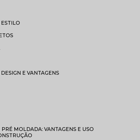
 ESTILO
JETOS
A
 DESIGN E VANTAGENS
A
 PRÉ MOLDADA: VANTAGENS E USO
 CONSTRUÇÃO