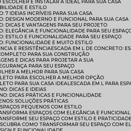
 ESCOLHER E INSTALAR A IDEAL PARA SUA CASA
BILIDADE E ESTILO
 7 IDEIAS INCRÍVEIS PARA SUA CASA
O: DESIGN MODERNO E FUNCIONAL PARA SUA CASA
: DICAS E VANTAGENS PARA SEU PROJETO
O: ELEGÂNCIA E FUNCIONALIDADE PARA SEU ESPAÇ
: ESTILO E FUNCIONALIDADE PARA SEU ESPAÇO
O: FUNCIONALIDADE E MUITO ESTILO
NCIA E RESISTÊNCIA
ESCADA EM L DE CONCRETO: E
A COMPLETO PARA SUA CONSTRUÇÃO
AGENS E DICAS PARA PROJETAR A SUA
 SEGURANÇA PARA SEU ESPAÇO
COLHER A MELHOR PARA SUA CASA
MPLETO PARA ESCOLHER A MELHOR OPÇÃO
PLETO PARA SUA CASA IDEAL
ESCADA EM L PARA ES
O: DICAS E IDEIAS
NO: DICAS PRÁTICAS E FUNCIONALIDADE
ENOS: SOLUÇÕES PRÁTICAS
 ESPAÇOS PEQUENOS COM ESTILO
RANSFORMA ESPAÇOS COM ELEGÂNCIA E FUNCIONAL
RANSFORME SEU ESPAÇO COM ESTILO E PRATICIDAD
DESCUBRA COMO TRANSFORMAR SEU ESPAÇO COM E
ESIGN E FUNCIONALIDADE