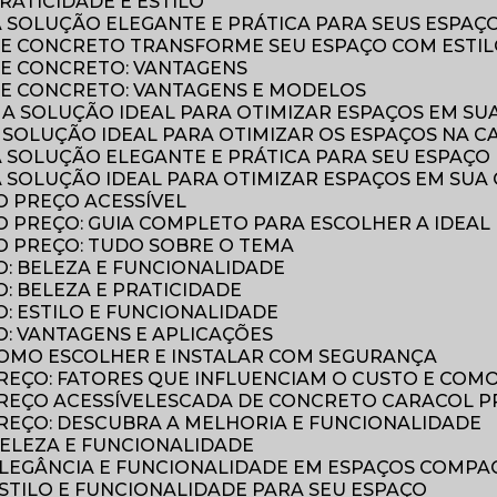
RATICIDADE E ESTILO
A SOLUÇÃO ELEGANTE E PRÁTICA PARA SEUS ESPAÇ
DE CONCRETO TRANSFORME SEU ESPAÇO COM ESTI
DE CONCRETO: VANTAGENS
DE CONCRETO: VANTAGENS E MODELOS
 A SOLUÇÃO IDEAL PARA OTIMIZAR ESPAÇOS EM SU
 SOLUÇÃO IDEAL PARA OTIMIZAR OS ESPAÇOS NA C
A SOLUÇÃO ELEGANTE E PRÁTICA PARA SEU ESPAÇO
A SOLUÇÃO IDEAL PARA OTIMIZAR ESPAÇOS EM SUA
O PREÇO ACESSÍVEL
O PREÇO: GUIA COMPLETO PARA ESCOLHER A IDEAL
O PREÇO: TUDO SOBRE O TEMA
O: BELEZA E FUNCIONALIDADE
: BELEZA E PRATICIDADE
: ESTILO E FUNCIONALIDADE
O: VANTAGENS E APLICAÇÕES
COMO ESCOLHER E INSTALAR COM SEGURANÇA
REÇO: FATORES QUE INFLUENCIAM O CUSTO E CO
REÇO ACESSÍVEL
ESCADA DE CONCRETO CARACOL PR
REÇO: DESCUBRA A MELHORIA E FUNCIONALIDADE
BELEZA E FUNCIONALIDADE
ELEGÂNCIA E FUNCIONALIDADE EM ESPAÇOS COMPA
STILO E FUNCIONALIDADE PARA SEU ESPAÇO