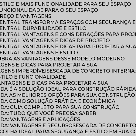
STILO E MAIS FUNCIONALIDADE PARA SEU ESPAÇO
FUNCIONALIDADE PARA O SEU ESPAÇO
PREÇO E VANTAGENS
CENTRAL TRANSFORMA ESPAÇOS COM SEGURANÇA E
ENTRAL: DURABILIDADE E ESTILO
CENTRAL: VANTAGENS E CONSIDERAÇÕES PARA PRO
ENTRAL: VANTAGENS E DICAS DE PROJETO
ENTRAL: VANTAGENS E DICAS PARA PROJETAR A SU
ENTRAL: VANTAGENS E ESTILO
CUBRA AS VANTAGENS DESSE MODELO MODERNO
AGENS E DICAS PARA PROJETAR A SUA
AGENS IMPERDÍVEIS
ESCADA DE CONCRETO INTERNA:
STILO E FUNCIONALIDADE
ANTAGENS E DICAS PARA PROJETAR A SUA
DA É A SOLUÇÃO IDEAL PARA CONSTRUÇÃO RÁPID
ADA AS MELHORES OPÇÕES PARA SUA CONSTRUÇÃO
ADA COMO SOLUÇÃO PRÁTICA E ECONÔMICA
ADA: GUIA COMPLETO PARA SUA CONSTRUÇÃO
DA: TUDO QUE VOCÊ PRECISA SABER
DA: VANTAGENS E APLICAÇÕES
DA: VANTAGENS E RECURSOS
ESCADA DE CONCRETO
ESCOLHA IDEAL PARA SEGURANÇA E ESTILO EM SUA