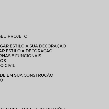
 SEU PROJETO
EGAR ESTILO À SUA DECORAÇÃO
AR ESTILO À DECORAÇÃO
NAS E FUNCIONAIS
NOS
O CIVIL
ADE EM SUA CONSTRUÇÃO
ÃO