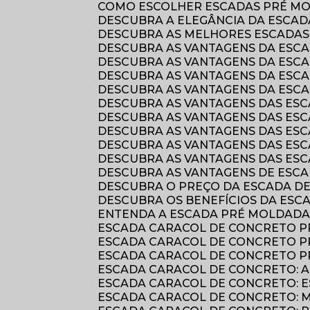
COMO ESCOLHER ESCADAS PRÉ M
DESCUBRA A ELEGÂNCIA DA ESCA
DESCUBRA AS MELHORES ESCADAS
DESCUBRA AS VANTAGENS DA ESC
DESCUBRA AS VANTAGENS DA ESC
DESCUBRA AS VANTAGENS DA ESC
DESCUBRA AS VANTAGENS DA ESC
DESCUBRA AS VANTAGENS DAS ES
DESCUBRA AS VANTAGENS DAS E
DESCUBRA AS VANTAGENS DAS ES
DESCUBRA AS VANTAGENS DAS ES
DESCUBRA AS VANTAGENS DAS ES
DESCUBRA AS VANTAGENS DE ESC
DESCUBRA O PREÇO DA ESCADA D
DESCUBRA OS BENEFÍCIOS DA ES
ENTENDA A ESCADA PRÉ MOLDAD
ESCADA CARACOL DE CONCRETO 
ESCADA CARACOL DE CONCRETO 
ESCADA CARACOL DE CONCRETO 
ESCADA CARACOL DE CONCRETO: 
ESCADA CARACOL DE CONCRETO: E
ESCADA CARACOL DE CONCRETO: M