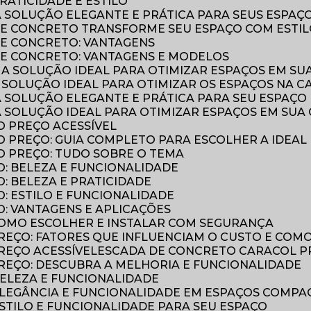
RATICIDADE E ESTILO
A SOLUÇÃO ELEGANTE E PRÁTICA PARA SEUS ESPAÇ
DE CONCRETO TRANSFORME SEU ESPAÇO COM ESTI
DE CONCRETO: VANTAGENS
DE CONCRETO: VANTAGENS E MODELOS
 A SOLUÇÃO IDEAL PARA OTIMIZAR ESPAÇOS EM SU
 SOLUÇÃO IDEAL PARA OTIMIZAR OS ESPAÇOS NA C
A SOLUÇÃO ELEGANTE E PRÁTICA PARA SEU ESPAÇO
A SOLUÇÃO IDEAL PARA OTIMIZAR ESPAÇOS EM SUA
O PREÇO ACESSÍVEL
O PREÇO: GUIA COMPLETO PARA ESCOLHER A IDEAL
O PREÇO: TUDO SOBRE O TEMA
O: BELEZA E FUNCIONALIDADE
: BELEZA E PRATICIDADE
: ESTILO E FUNCIONALIDADE
O: VANTAGENS E APLICAÇÕES
COMO ESCOLHER E INSTALAR COM SEGURANÇA
REÇO: FATORES QUE INFLUENCIAM O CUSTO E CO
REÇO ACESSÍVEL
ESCADA DE CONCRETO CARACOL PR
REÇO: DESCUBRA A MELHORIA E FUNCIONALIDADE
BELEZA E FUNCIONALIDADE
ELEGÂNCIA E FUNCIONALIDADE EM ESPAÇOS COMPA
STILO E FUNCIONALIDADE PARA SEU ESPAÇO