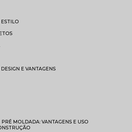
 ESTILO
JETOS
A
 DESIGN E VANTAGENS
A
 PRÉ MOLDADA: VANTAGENS E USO
 CONSTRUÇÃO