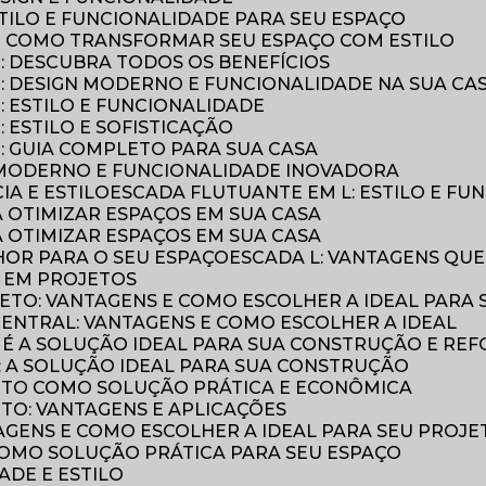
STILO E FUNCIONALIDADE PARA SEU ESPAÇO
O COMO TRANSFORMAR SEU ESPAÇO COM ESTILO
: DESCUBRA TODOS OS BENEFÍCIOS
: DESIGN MODERNO E FUNCIONALIDADE NA SUA CA
 ESTILO E FUNCIONALIDADE
 ESTILO E SOFISTICAÇÃO
: GUIA COMPLETO PARA SUA CASA
N MODERNO E FUNCIONALIDADE INOVADORA
IA E ESTILO
ESCADA FLUTUANTE EM L: ESTILO E F
RA OTIMIZAR ESPAÇOS EM SUA CASA
RA OTIMIZAR ESPAÇOS EM SUA CASA
HOR PARA O SEU ESPAÇO
ESCADA L: VANTAGENS QU
LO EM PROJETOS
ETO: VANTAGENS E COMO ESCOLHER A IDEAL PARA
CENTRAL: VANTAGENS E COMO ESCOLHER A IDEAL
É A SOLUÇÃO IDEAL PARA SUA CONSTRUÇÃO E RE
 A SOLUÇÃO IDEAL PARA SUA CONSTRUÇÃO
ETO COMO SOLUÇÃO PRÁTICA E ECONÔMICA
TO: VANTAGENS E APLICAÇÕES
AGENS E COMO ESCOLHER A IDEAL PARA SEU PROJE
COMO SOLUÇÃO PRÁTICA PARA SEU ESPAÇO
ADE E ESTILO