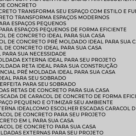
 DE CONCRETO
CRETO TRANSFORMA SEU ESPAÇO COM ESTILO E F
CRETO TRANSFORMA ESPAÇOS MODERNOS
PARA ESPAÇOS PEQUENOS
 PARA ESPAÇOS PEQUENOS DE FORMA EFICIENTE
OL DE CONCRETO IDEAL PARA SUA CASA
OL DE CONCRETO PRÉ MOLDADO IDEAL PARA SUA 
L DE CONCRETO IDEAL PARA SUA CASA
L PARA SUA NECESSIDADE
OLDADA EXTERNA IDEAL PARA SEU PROJETO
OLDADA RETA IDEAL PARA SUA CONSTRUÇÃO
ENCIAL PRÉ MOLDADA IDEAL PARA SUA CASA
IDEAL PARA SEU SOBRADO
PERFEITA PARA SEU SOBRADO
ADAS RETAS DE CONCRETO PARA SUA CASA
 ESCADA DE CARACOL DE CONCRETO DE FORMA EFIC
PAÇO PEQUENO E OTIMIZAR SEU AMBIENTE
TERNA IDEAL
COMO ESCOLHER ESCADAS CARACOL D
ACOL DE CONCRETO PARA SEU PROJETO
CRETO EM L PARA SUA CASA
ACOL DE CONCRETO PARA SUA CASA
OLDADAS EXTERNAS PARA SEU PROJETO