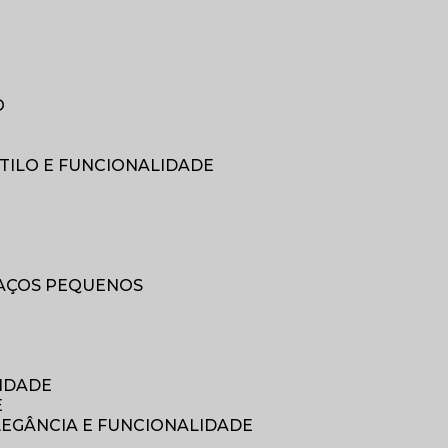
O
STILO E FUNCIONALIDADE
PAÇOS PEQUENOS
IDADE
E
LEGÂNCIA E FUNCIONALIDADE