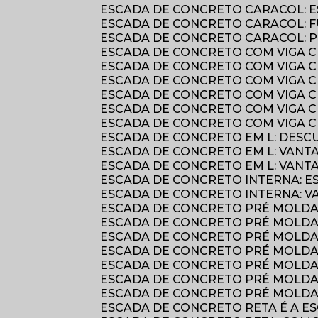
ESCADA DE CONCRETO CARACOL: E
ESCADA DE CONCRETO CARACOL: 
ESCADA DE CONCRETO CARACOL: 
ESCADA DE CONCRETO COM VIGA 
ESCADA DE CONCRETO COM VIGA C
ESCADA DE CONCRETO COM VIGA 
ESCADA DE CONCRETO COM VIGA C
ESCADA DE CONCRETO COM VIGA C
ESCADA DE CONCRETO COM VIGA C
ESCADA DE CONCRETO EM L: DES
ESCADA DE CONCRETO EM L: VANT
ESCADA DE CONCRETO EM L: VANT
ESCADA DE CONCRETO INTERNA: E
ESCADA DE CONCRETO INTERNA: V
ESCADA DE CONCRETO PRÉ MOLDA
ESCADA DE CONCRETO PRÉ MOLD
ESCADA DE CONCRETO PRÉ MOLD
ESCADA DE CONCRETO PRÉ MOLD
ESCADA DE CONCRETO PRÉ MOLDA
ESCADA DE CONCRETO PRÉ MOLDA
ESCADA DE CONCRETO PRÉ MOLDA
ESCADA DE CONCRETO RETA É A 