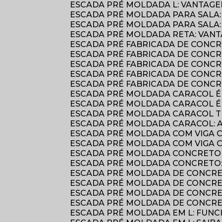
ESCADA PRÉ MOLDADA L: VANTAGE
ESCADA PRÉ MOLDADA PARA SALA:
ESCADA PRÉ MOLDADA PARA SALA:
ESCADA PRÉ MOLDADA RETA: VANT
ESCADA PRÉ FABRICADA DE CONCR
ESCADA PRÉ FABRICADA DE CONC
ESCADA PRÉ FABRICADA DE CONC
ESCADA PRÉ FABRICADA DE CONCR
ESCADA PRÉ FABRICADA DE CONC
ESCADA PRÉ MOLDADA CARACOL É
ESCADA PRÉ MOLDADA CARACOL É
ESCADA PRÉ MOLDADA CARACOL 
ESCADA PRÉ MOLDADA CARACOL: 
ESCADA PRÉ MOLDADA COM VIGA C
ESCADA PRÉ MOLDADA COM VIGA 
ESCADA PRÉ MOLDADA CONCRETO 
ESCADA PRÉ MOLDADA CONCRETO
ESCADA PRÉ MOLDADA DE CONCRE
ESCADA PRÉ MOLDADA DE CONCRE
ESCADA PRÉ MOLDADA DE CONCRE
ESCADA PRÉ MOLDADA DE CONCRE
ESCADA PRÉ MOLDADA EM L: FUNC