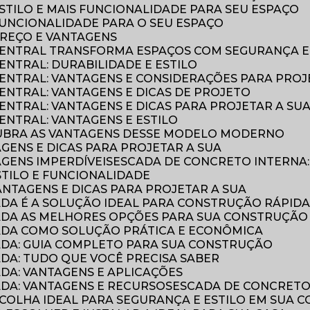
STILO E MAIS FUNCIONALIDADE PARA SEU ESPAÇO
FUNCIONALIDADE PARA O SEU ESPAÇO
PREÇO E VANTAGENS
CENTRAL TRANSFORMA ESPAÇOS COM SEGURANÇA E
ENTRAL: DURABILIDADE E ESTILO
CENTRAL: VANTAGENS E CONSIDERAÇÕES PARA PRO
ENTRAL: VANTAGENS E DICAS DE PROJETO
ENTRAL: VANTAGENS E DICAS PARA PROJETAR A SU
ENTRAL: VANTAGENS E ESTILO
CUBRA AS VANTAGENS DESSE MODELO MODERNO
AGENS E DICAS PARA PROJETAR A SUA
AGENS IMPERDÍVEIS
ESCADA DE CONCRETO INTERNA:
STILO E FUNCIONALIDADE
ANTAGENS E DICAS PARA PROJETAR A SUA
DA É A SOLUÇÃO IDEAL PARA CONSTRUÇÃO RÁPID
ADA AS MELHORES OPÇÕES PARA SUA CONSTRUÇÃO
ADA COMO SOLUÇÃO PRÁTICA E ECONÔMICA
ADA: GUIA COMPLETO PARA SUA CONSTRUÇÃO
DA: TUDO QUE VOCÊ PRECISA SABER
DA: VANTAGENS E APLICAÇÕES
DA: VANTAGENS E RECURSOS
ESCADA DE CONCRETO
ESCOLHA IDEAL PARA SEGURANÇA E ESTILO EM SUA