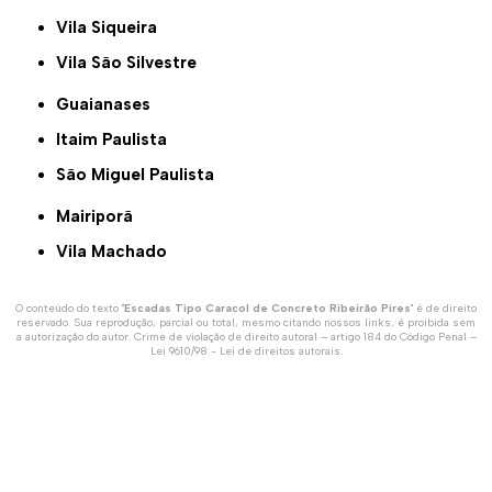
Vila Siqueira
Vila São Silvestre
Guaianases
Itaim Paulista
São Miguel Paulista
Mairiporã
Vila Machado
O conteúdo do texto "
Escadas Tipo Caracol de Concreto Ribeirão Pires
" é de direito
reservado. Sua reprodução, parcial ou total, mesmo citando nossos links, é proibida sem
a autorização do autor. Crime de violação de direito autoral – artigo 184 do Código Penal –
Lei 9610/98 - Lei de direitos autorais
.