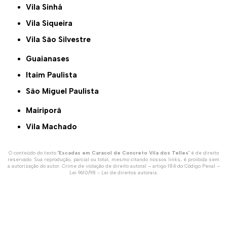
Vila Sinhá
Vila Siqueira
Vila São Silvestre
Guaianases
Itaim Paulista
São Miguel Paulista
Mairiporã
Vila Machado
O conteúdo do texto "
Escadas em Caracol de Concreto Vila dos Telles
" é de direito
reservado. Sua reprodução, parcial ou total, mesmo citando nossos links, é proibida sem
a autorização do autor. Crime de violação de direito autoral – artigo 184 do Código Penal –
Lei 9610/98 - Lei de direitos autorais
.